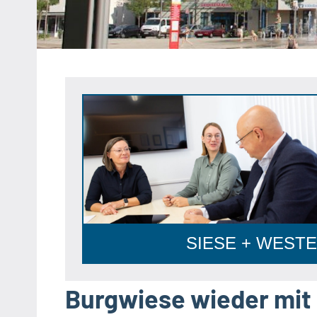
Heipke,
Leopoldshöhe,
Nienhagen,
Schuckenbaum
Anzeige
SIESE + WESTER
Burgwiese wieder mit