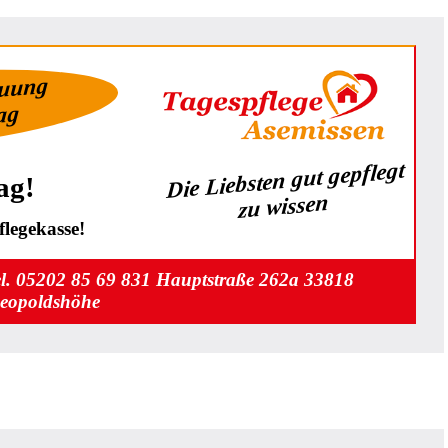
euung
Tag
Die Liebsten gut gepflegt
ag!
zu wissen
legekasse!
el. 05202 85 69 831 Hauptstraße 262a 33818
eopoldshöhe