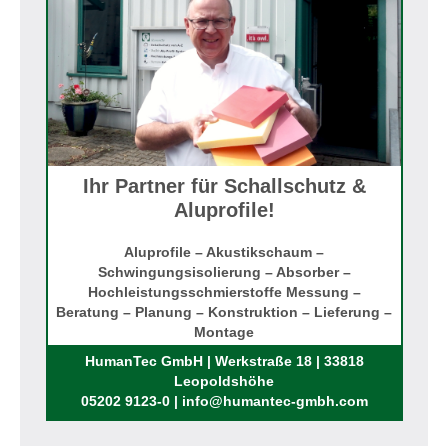
Ihr Partner für Schallschutz &
Aluprofile!
Aluprofile – Akustikschaum –
Schwingungsisolierung – Absorber –
Hochleistungsschmierstoffe Messung –
Beratung – Planung – Konstruktion – Lieferung –
Montage
Rufen Sie uns an!
HumanTec GmbH | Werkstraße 18 | 33818
Leopoldshöhe
05202 9123-0 | info@humantec-gmbh.com