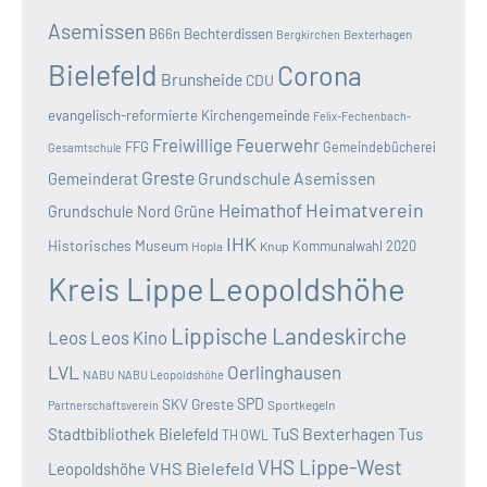
Asemissen
B66n
Bechterdissen
Bexterhagen
Bergkirchen
Bielefeld
Corona
Brunsheide
CDU
evangelisch-reformierte Kirchengemeinde
Felix-Fechenbach-
Freiwillige Feuerwehr
FFG
Gemeindebücherei
Gesamtschule
Greste
Grundschule Asemissen
Gemeinderat
Heimatverein
Heimathof
Grundschule Nord
Grüne
IHK
Historisches Museum
Kommunalwahl 2020
Hopla
Knup
Kreis Lippe
Leopoldshöhe
Lippische Landeskirche
Leos
Leos Kino
LVL
Oerlinghausen
NABU
NABU Leopoldshöhe
SKV Greste
SPD
Sportkegeln
Partnerschaftsverein
TuS Bexterhagen
Stadtbibliothek Bielefeld
Tus
TH OWL
VHS Lippe-West
VHS Bielefeld
Leopoldshöhe