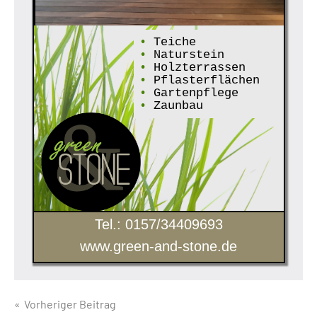
•
Teiche
•
Naturstein
•
Holzterrassen
•
Pflasterflächen
•
Gartenpflege
•
Zaunbau
Tel.: 0157/34409693
www.green-and-stone.de
Beitragsnavigation
Vorheriger Beitrag