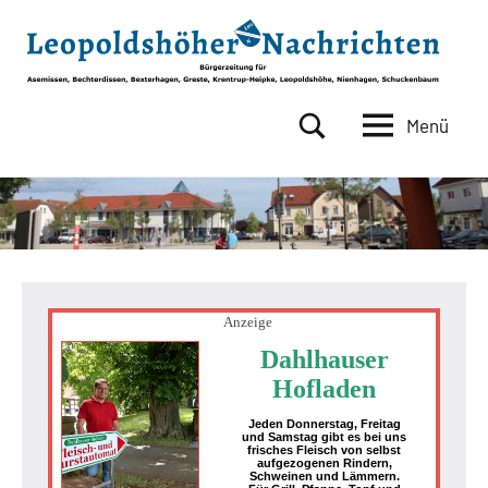
Zum
Inhalt
springen
Menü
Leopoldshöher
Bürgerzeitung
für
Nachrichten
Asemissen,
Bechterdissen,
Bexterhagen,
Greste,
Krentrup-
Heipke,
Anzeige
Leopoldshöhe,
Dahlhauser
Nienhagen,
Hofladen
Schuckenbaum
Jeden Donnerstag, Freitag
und Samstag gibt es bei uns
frisches Fleisch von selbst
aufgezogenen Rindern,
Schweinen und Lämmern.