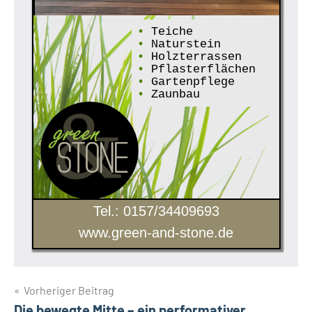
•
Teiche
•
Naturstein
•
Holzterrassen
•
Pflasterflächen
•
Gartenpflege
•
Zaunbau
Tel.: 0157/34409693
www.green-and-stone.de
Beitragsnavigation
Vorheriger Beitrag
Die bewegte Mitte – ein performativer