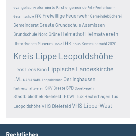
evangelisch-reformierte Kirchengemeinde
Felix-Fechenbach-
Freiwillige Feuerwehr
FFG
Gemeindebücherei
Gesamtschule
Greste
Grundschule Asemissen
Gemeinderat
Heimatverein
Heimathof
Grundschule Nord
Grüne
IHK
Historisches Museum
Kommunalwahl 2020
Hopla
Knup
Kreis Lippe
Leopoldshöhe
Lippische Landeskirche
Leos
Leos Kino
LVL
Oerlinghausen
NABU
NABU Leopoldshöhe
SKV Greste
SPD
Sportkegeln
Partnerschaftsverein
TuS Bexterhagen
Stadtbibliothek Bielefeld
Tus
TH OWL
VHS Lippe-West
VHS Bielefeld
Leopoldshöhe
Rechtliches