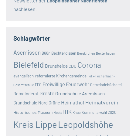
Newsletter der
Leopoldshöher Nachrichten
nachlesen.
Schlagwörter
Asemissen
B66n
Bechterdissen
Bexterhagen
Bergkirchen
Bielefeld
Corona
Brunsheide
CDU
evangelisch-reformierte Kirchengemeinde
Felix-Fechenbach-
Freiwillige Feuerwehr
FFG
Gemeindebücherei
Gesamtschule
Greste
Grundschule Asemissen
Gemeinderat
Heimatverein
Heimathof
Grundschule Nord
Grüne
IHK
Historisches Museum
Kommunalwahl 2020
Hopla
Knup
Kreis Lippe
Leopoldshöhe