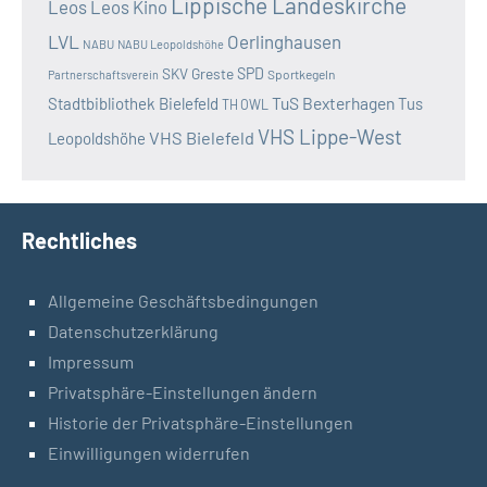
Lippische Landeskirche
Leos
Leos Kino
LVL
Oerlinghausen
NABU
NABU Leopoldshöhe
SKV Greste
SPD
Sportkegeln
Partnerschaftsverein
TuS Bexterhagen
Stadtbibliothek Bielefeld
Tus
TH OWL
VHS Lippe-West
VHS Bielefeld
Leopoldshöhe
Rechtliches
Allgemeine Geschäftsbedingungen
Datenschutzerklärung
Impressum
Privatsphäre-Einstellungen ändern
Historie der Privatsphäre-Einstellungen
Einwilligungen widerrufen