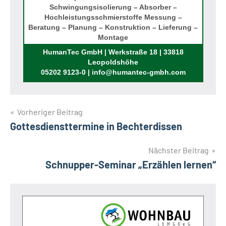
Schwingungsisolierung – Absorber –
Hochleistungsschmierstoffe Messung –
Beratung – Planung – Konstruktion – Lieferung –
Montage
Rufen Sie uns an!
HumanTec GmbH | Werkstraße 18 | 33818
Leopoldshöhe
05202 9123-0 | info@humantec-gmbh.com
Beitragsnavigation
Vorheriger Beitrag
Gottesdiensttermine in Bechterdissen
Nächster Beitrag
Schnupper-Seminar „Erzählen lernen“