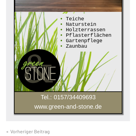
•
Teiche
•
Naturstein
•
Holzterrassen
•
Pflasterflächen
•
Gartenpflege
•
Zaunbau
Tel.: 0157/34409693
www.green-and-stone.de
Beitragsnavigation
Vorheriger Beitrag