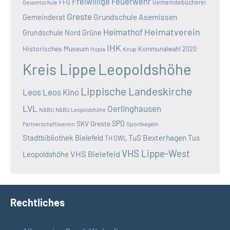
Freiwillige Feuerwehr
FFG
Gemeindebücherei
Gesamtschule
Greste
Grundschule Asemissen
Gemeinderat
Heimatverein
Heimathof
Grundschule Nord
Grüne
IHK
Historisches Museum
Kommunalwahl 2020
Hopla
Knup
Kreis Lippe
Leopoldshöhe
Lippische Landeskirche
Leos
Leos Kino
LVL
Oerlinghausen
NABU
NABU Leopoldshöhe
SKV Greste
SPD
Sportkegeln
Partnerschaftsverein
TuS Bexterhagen
Stadtbibliothek Bielefeld
Tus
TH OWL
VHS Lippe-West
VHS Bielefeld
Leopoldshöhe
Rechtliches