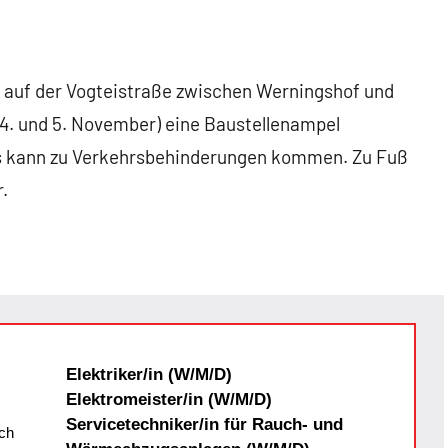
d auf der Vogteistraße zwischen Werningshof und
4. und 5. November) eine Baustellenampel
t. Es kann zu Verkehrsbehinderungen kommen. Zu Fuß
.
Elektriker/in (W/M/D)
Elektromeister/in (W/M/D)
Servicetechniker/in für Rauch- und
ch