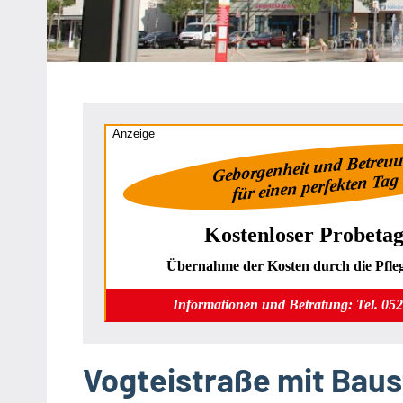
Heipke,
Leopoldshöhe,
Nienhagen,
Schuckenbaum
Anzeige
Geborgenheit und Betreu
für einen perfekten Tag
Kostenloser Probetag
Übernahme der Kosten durch die Pfle
Informationen und Betratung: Tel. 05
Vogteistraße mit Bau