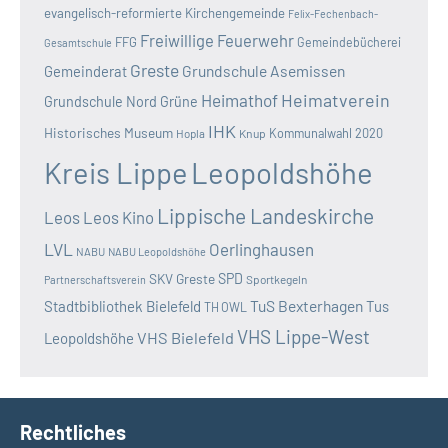
evangelisch-reformierte Kirchengemeinde
Felix-Fechenbach-
Freiwillige Feuerwehr
FFG
Gemeindebücherei
Gesamtschule
Greste
Grundschule Asemissen
Gemeinderat
Heimatverein
Heimathof
Grundschule Nord
Grüne
IHK
Historisches Museum
Kommunalwahl 2020
Hopla
Knup
Kreis Lippe
Leopoldshöhe
Lippische Landeskirche
Leos
Leos Kino
LVL
Oerlinghausen
NABU
NABU Leopoldshöhe
SKV Greste
SPD
Sportkegeln
Partnerschaftsverein
TuS Bexterhagen
Stadtbibliothek Bielefeld
Tus
TH OWL
VHS Lippe-West
VHS Bielefeld
Leopoldshöhe
Rechtliches