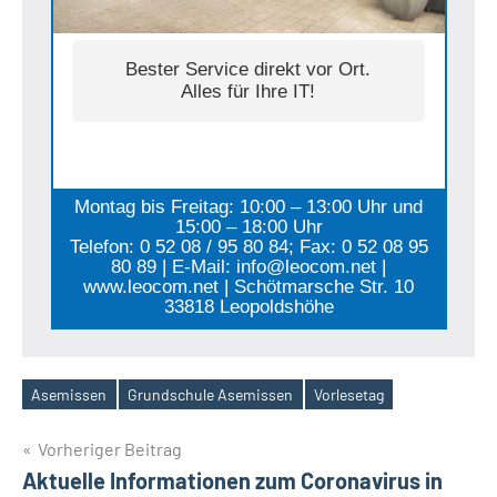
Bester Service direkt vor Ort.
Alles für Ihre IT!
Montag bis Freitag: 10:00 – 13:00 Uhr und
15:00 – 18:00 Uhr
Telefon: 0 52 08 / 95 80 84; Fax: 0 52 08 95
80 89 | E-Mail: info@leocom.net |
www.leocom.net | Schötmarsche Str. 10
33818 Leopoldshöhe
Asemissen
Grundschule Asemissen
Vorlesetag
Schlagwörter
Beitragsnavigation
Vorheriger Beitrag
Aktuelle Informationen zum Coronavirus in