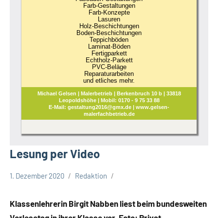
Farb-Gestaltungen
Farb-Konzepte
Lasuren
Holz-Beschichtungen
Boden-Beschichtungen
Teppichböden
Laminat-Böden
Fertigparkett
Echtholz-Parkett
PVC-Beläge
Reparaturarbeiten
und etliches mehr.
Michael Gelsen | Malerbetrieb | Berkenbruch 10 b | 33818
Leopoldshöhe | Mobil: 0170 - 9 75 33 88
E-Mail: gestaltung2016@gmx.de | www.gelsen-
malerfachbetrieb.de
Lesung per Video
1. Dezember 2020
Redaktion
Gesellschaft
Leopoldshöhe
Klassenlehrerin Birgit Nabben liest beim bundesweiten
Vorlesetag in ihrer Klasse vor. Foto: Privat