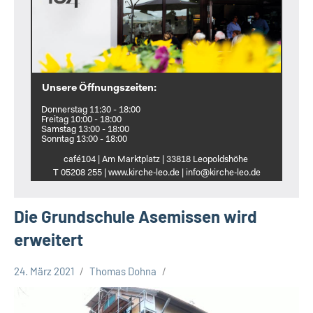
Unsere Öffnungszeiten:
Donnerstag 11:30 - 18:00
Freitag 10:00 - 18:00
Samstag 13:00 - 18:00
Sonntag 13:00 - 18:00
café104 | Am Marktplatz | 33818 Leopoldshöhe
T 05208 255 | www.kirche‑leo.de | info@kirche‑leo.de
Die Grundschule Asemissen wird
erweitert
24. März 2021
Thomas Dohna
Leopoldshöhe
Politik