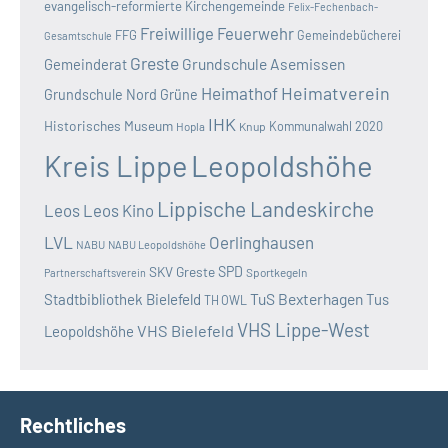
evangelisch-reformierte Kirchengemeinde
Felix-Fechenbach-
Freiwillige Feuerwehr
FFG
Gemeindebücherei
Gesamtschule
Greste
Grundschule Asemissen
Gemeinderat
Heimatverein
Heimathof
Grundschule Nord
Grüne
IHK
Historisches Museum
Kommunalwahl 2020
Hopla
Knup
Kreis Lippe
Leopoldshöhe
Lippische Landeskirche
Leos
Leos Kino
LVL
Oerlinghausen
NABU
NABU Leopoldshöhe
SKV Greste
SPD
Sportkegeln
Partnerschaftsverein
TuS Bexterhagen
Stadtbibliothek Bielefeld
Tus
TH OWL
VHS Lippe-West
VHS Bielefeld
Leopoldshöhe
Rechtliches