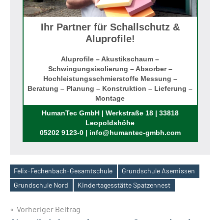
Ihr Partner für Schallschutz &
Aluprofile!
Aluprofile – Akustikschaum –
Schwingungsisolierung – Absorber –
Hochleistungsschmierstoffe Messung –
Beratung – Planung – Konstruktion – Lieferung –
Montage
Rufen Sie uns an!
HumanTec GmbH | Werkstraße 18 | 33818
Leopoldshöhe
05202 9123-0 | info@humantec-gmbh.com
Felix-Fechenbach-Gesamtschule
Grundschule Asemissen
Schlagwörter
Grundschule Nord
Kindertagesstätte Spatzennest
Beitragsnavigation
Vorheriger Beitrag