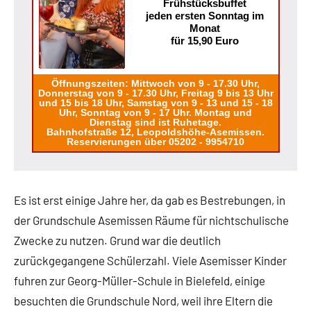
Frühstücksbuffet
jeden ersten Sonntag im
Monat
für 15,90 Euro
Öffnungszeiten: Mittwoch von 9 - 17.30 Uhr,
Donnerstag von 9 - 17.30 Uhr, Freitag 9 bis 13 Uhr
und 15 bis 18 Uhr, Samstag von 9 - 13 und 15 - 18
Uhr, Sonntag von 9 - 17 Uhr. Montag und
Dienstag sind ist Ruhetage.
Bahnhofstraße 12, Leopoldshöhe-Asemissen.
Reservierungen über 05202 - 9954710
Es ist erst einige Jahre her, da gab es Bestrebungen, in
der Grundschule Asemissen Räume für nichtschulische
Zwecke zu nutzen. Grund war die deutlich
zurückgegangene Schülerzahl. Viele Asemisser Kinder
fuhren zur Georg-Müller-Schule in Bielefeld, einige
besuchten die Grundschule Nord, weil ihre Eltern die