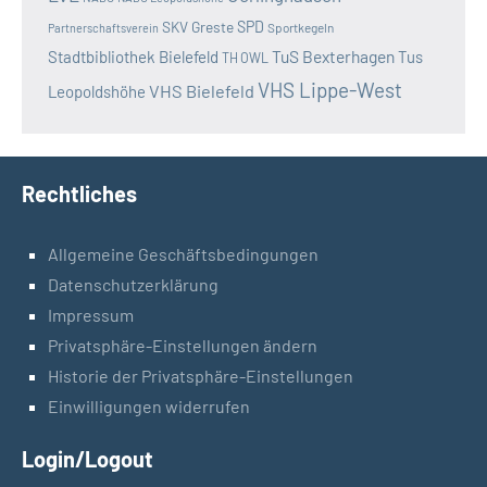
SKV Greste
SPD
Sportkegeln
Partnerschaftsverein
TuS Bexterhagen
Stadtbibliothek Bielefeld
Tus
TH OWL
VHS Lippe-West
VHS Bielefeld
Leopoldshöhe
Rechtliches
Allgemeine Geschäftsbedingungen
Datenschutzerklärung
Impressum
Privatsphäre-Einstellungen ändern
Historie der Privatsphäre-Einstellungen
Einwilligungen widerrufen
Login/Logout