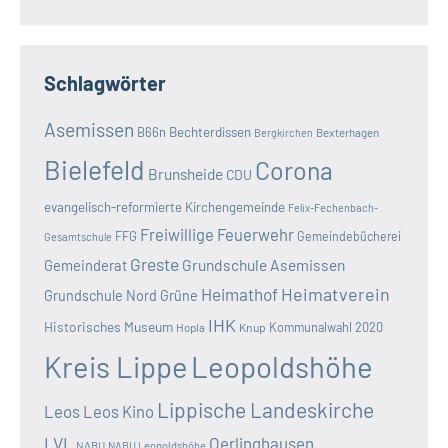
Schlagwörter
Asemissen
B66n
Bechterdissen
Bexterhagen
Bergkirchen
Bielefeld
Corona
Brunsheide
CDU
evangelisch-reformierte Kirchengemeinde
Felix-Fechenbach-
Freiwillige Feuerwehr
FFG
Gemeindebücherei
Gesamtschule
Greste
Grundschule Asemissen
Gemeinderat
Heimatverein
Heimathof
Grundschule Nord
Grüne
IHK
Historisches Museum
Kommunalwahl 2020
Hopla
Knup
Kreis Lippe
Leopoldshöhe
Lippische Landeskirche
Leos
Leos Kino
LVL
Oerlinghausen
NABU
NABU Leopoldshöhe