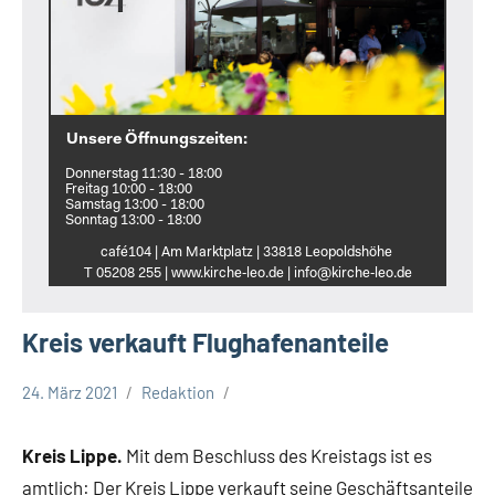
Unsere Öffnungszeiten:
Donnerstag 11:30 - 18:00
Freitag 10:00 - 18:00
Samstag 13:00 - 18:00
Sonntag 13:00 - 18:00
café104 | Am Marktplatz | 33818 Leopoldshöhe
T 05208 255 | www.kirche‑leo.de | info@kirche‑leo.de
Kreis verkauft Flughafenanteile
24. März 2021
Redaktion
Kreis
Lippe
Kreis Lippe.
Mit dem Beschluss des Kreistags ist es
Lippische
amtlich: Der Kreis Lippe verkauft seine Geschäftsanteile