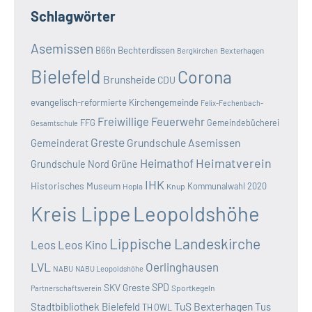
Schlagwörter
Asemissen
B66n
Bechterdissen
Bexterhagen
Bergkirchen
Bielefeld
Corona
Brunsheide
CDU
evangelisch-reformierte Kirchengemeinde
Felix-Fechenbach-
Freiwillige Feuerwehr
FFG
Gemeindebücherei
Gesamtschule
Greste
Grundschule Asemissen
Gemeinderat
Heimatverein
Heimathof
Grundschule Nord
Grüne
IHK
Historisches Museum
Kommunalwahl 2020
Hopla
Knup
Kreis Lippe
Leopoldshöhe
Lippische Landeskirche
Leos
Leos Kino
LVL
Oerlinghausen
NABU
NABU Leopoldshöhe
SKV Greste
SPD
Sportkegeln
Partnerschaftsverein
TuS Bexterhagen
Stadtbibliothek Bielefeld
Tus
TH OWL