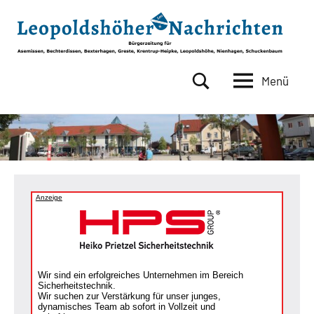
Zum
Inhalt
springen
Menü
Leopoldshöher
Bürgerzeitung
für
Nachrichten
Asemissen,
Bechterdissen,
Bexterhagen,
Greste,
Krentrup-
Anzeige
Heipke,
Leopoldshöhe,
Nienhagen,
Schuckenbaum
Wir sind ein erfolgreiches Unternehmen im Bereich
Sicherheitstechnik.
Wir suchen zur Verstärkung für unser junges,
dynamisches Team ab sofort in Vollzeit und