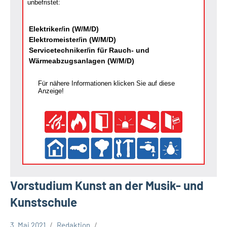
unbefristet:
Elektriker/in (W/M/D)
Elektromeister/in (W/M/D)
Servicetechniker/in für Rauch- und
Wärmeabzugsanlagen (W/M/D)
Für nähere Informationen klicken Sie auf diese
Anzeige!
Vorstudium Kunst an der Musik- und
Kunstschule
3. Mai 2021
Redaktion