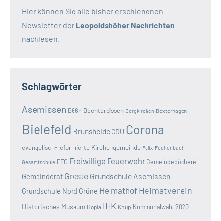
Hier können Sie alle bisher erschienenen
Newsletter der
Leopoldshöher Nachrichten
nachlesen.
Schlagwörter
Asemissen
B66n
Bechterdissen
Bexterhagen
Bergkirchen
Bielefeld
Corona
Brunsheide
CDU
evangelisch-reformierte Kirchengemeinde
Felix-Fechenbach-
Freiwillige Feuerwehr
FFG
Gemeindebücherei
Gesamtschule
Greste
Grundschule Asemissen
Gemeinderat
Heimatverein
Heimathof
Grundschule Nord
Grüne
IHK
Historisches Museum
Kommunalwahl 2020
Hopla
Knup