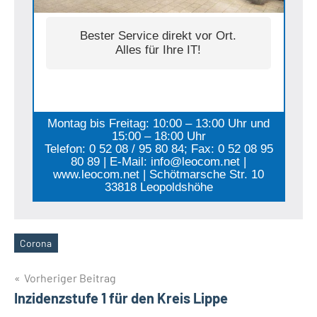
Bester Service direkt vor Ort.
Alles für Ihre IT!
Montag bis Freitag: 10:00 – 13:00 Uhr und
15:00 – 18:00 Uhr
Telefon: 0 52 08 / 95 80 84; Fax: 0 52 08 95
80 89 | E-Mail: info@leocom.net |
www.leocom.net | Schötmarsche Str. 10
33818 Leopoldshöhe
Corona
Schlagwörter
Beitragsnavigation
Vorheriger Beitrag
Inzidenzstufe 1 für den Kreis Lippe