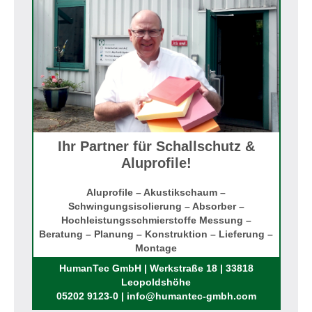
Ihr Partner für Schallschutz &
Aluprofile!
Aluprofile – Akustikschaum –
Schwingungsisolierung – Absorber –
Hochleistungsschmierstoffe Messung –
Beratung – Planung – Konstruktion – Lieferung –
Montage
Rufen Sie uns an!
HumanTec GmbH | Werkstraße 18 | 33818
Leopoldshöhe
05202 9123-0 | info@humantec-gmbh.com