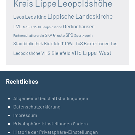
Kreis Lippe
Leopoldshöhe
Lippische Landeskirche
Leos
Leos Kino
LVL
Oerlinghausen
NABU
NABU Leopoldshöhe
SKV Greste
SPD
Sportkegeln
Partnerschaftsverein
TuS Bexterhagen
Stadtbibliothek Bielefeld
Tus
TH OWL
VHS Lippe-West
VHS Bielefeld
Leopoldshöhe
Rechtliches
Allgemeine Geschäftsbedingungen
Datenschutzerklärung
Impressum
Privatsphäre-Einstellungen ändern
Historie der Privatsphäre-Einstellungen