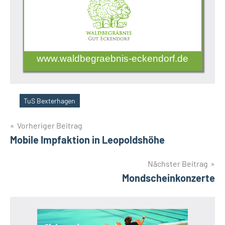
www.waldbegraebnis-eckendorf.de
TuS Bexterhagen
Schlagwörter
Beitragsnavigation
Vorheriger Beitrag
Mobile Impfaktion in Leopoldshöhe
Nächster Beitrag
Mondscheinkonzerte