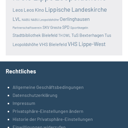
Lippische Landeskirche
Leos
Leos Kino
LVL
Oerlinghausen
NABU
NABU Leopoldshöhe
SKV Greste
SPD
Sportkegeln
Partnerschaftsverein
TuS Bexterhagen
Stadtbibliothek Bielefeld
Tus
TH OWL
VHS Lippe-West
VHS Bielefeld
Leopoldshöhe
Rechtliches
Allgemeine Geschäftsbedingungen
Datenschutzerklärung
Impressum
Privatsphäre-Einstellungen ändern
Historie der Privatsphäre-Einstellungen
Einwilligungen widerrufen