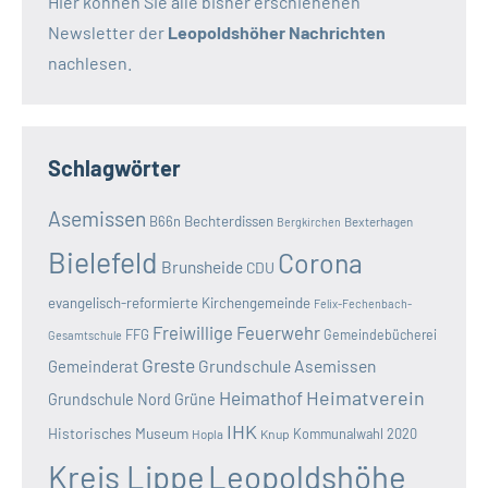
Hier können Sie alle bisher erschienenen
Newsletter der
Leopoldshöher Nachrichten
nachlesen.
Schlagwörter
Asemissen
B66n
Bechterdissen
Bexterhagen
Bergkirchen
Bielefeld
Corona
Brunsheide
CDU
evangelisch-reformierte Kirchengemeinde
Felix-Fechenbach-
Freiwillige Feuerwehr
FFG
Gemeindebücherei
Gesamtschule
Greste
Grundschule Asemissen
Gemeinderat
Heimatverein
Heimathof
Grundschule Nord
Grüne
IHK
Historisches Museum
Kommunalwahl 2020
Hopla
Knup
Kreis Lippe
Leopoldshöhe