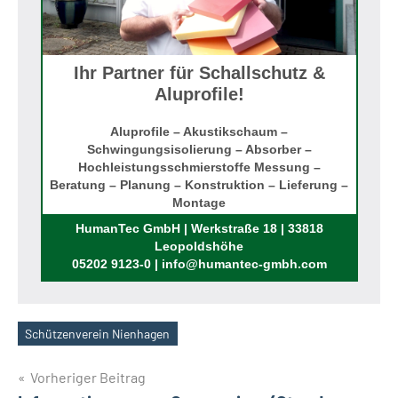
Ihr Partner für Schallschutz &
Aluprofile!
Aluprofile – Akustikschaum –
Schwingungsisolierung – Absorber –
Hochleistungsschmierstoffe Messung –
Beratung – Planung – Konstruktion – Lieferung –
Montage
Rufen Sie uns an!
HumanTec GmbH | Werkstraße 18 | 33818
Leopoldshöhe
05202 9123-0 | info@humantec-gmbh.com
Schützenverein Nienhagen
Schlagwörter
Beitragsnavigation
Vorheriger Beitrag