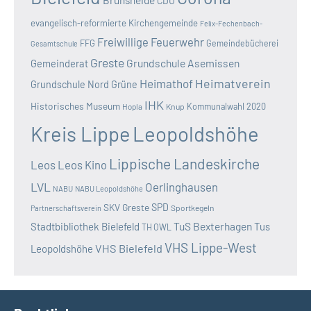
CDU
evangelisch-reformierte Kirchengemeinde
Felix-Fechenbach-
Freiwillige Feuerwehr
FFG
Gemeindebücherei
Gesamtschule
Greste
Grundschule Asemissen
Gemeinderat
Heimatverein
Heimathof
Grundschule Nord
Grüne
IHK
Historisches Museum
Kommunalwahl 2020
Hopla
Knup
Kreis Lippe
Leopoldshöhe
Lippische Landeskirche
Leos
Leos Kino
LVL
Oerlinghausen
NABU
NABU Leopoldshöhe
SKV Greste
SPD
Sportkegeln
Partnerschaftsverein
TuS Bexterhagen
Stadtbibliothek Bielefeld
Tus
TH OWL
VHS Lippe-West
VHS Bielefeld
Leopoldshöhe