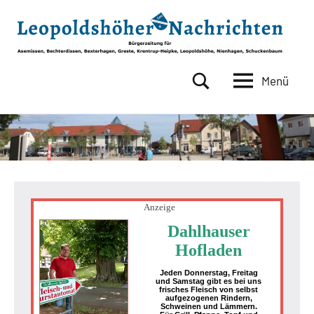
Zum
Inhalt
springen
Menü
Leopoldshöher
Bürgerzeitung
für
Nachrichten
Asemissen,
Bechterdissen,
Bexterhagen,
Greste,
Krentrup-
Heipke,
Anzeige
Leopoldshöhe,
Dahlhauser
Nienhagen,
Hofladen
Schuckenbaum
Jeden Donnerstag, Freitag
und Samstag gibt es bei uns
frisches Fleisch von selbst
aufgezogenen Rindern,
Schweinen und Lämmern.