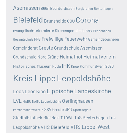
Asemissen
B66n
Bechterdissen
Bexterhagen
Bergkirchen
Bielefeld
Corona
Brunsheide
CDU
evangelisch-reformierte Kirchengemeinde
Felix-Fechenbach-
Freiwillige Feuerwehr
FFG
Gemeindebücherei
Gesamtschule
Greste
Grundschule Asemissen
Gemeinderat
Heimatverein
Heimathof
Grundschule Nord
Grüne
IHK
Historisches Museum
Kommunalwahl 2020
Hopla
Knup
Kreis Lippe
Leopoldshöhe
Lippische Landeskirche
Leos
Leos Kino
LVL
Oerlinghausen
NABU
NABU Leopoldshöhe
SKV Greste
SPD
Sportkegeln
Partnerschaftsverein
TuS Bexterhagen
Stadtbibliothek Bielefeld
Tus
TH OWL
VHS Lippe-West
VHS Bielefeld
Leopoldshöhe