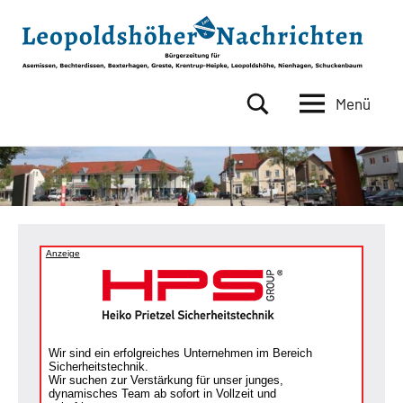
Zum
Inhalt
springen
Menü
Leopoldshöher
Bürgerzeitung
für
Nachrichten
Asemissen,
Bechterdissen,
Bexterhagen,
Greste,
Krentrup-
Anzeige
Heipke,
Leopoldshöhe,
Nienhagen,
Schuckenbaum
Wir sind ein erfolgreiches Unternehmen im Bereich
Sicherheitstechnik.
Wir suchen zur Verstärkung für unser junges,
dynamisches Team ab sofort in Vollzeit und