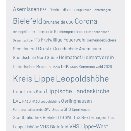
Asemissen
B66n
Bechterdissen
Bexterhagen
Bergkirchen
Bielefeld
Corona
Brunsheide
CDU
evangelisch-reformierte Kirchengemeinde
Felix-Fechenbach-
Freiwillige Feuerwehr
FFG
Gemeindebücherei
Gesamtschule
Greste
Grundschule Asemissen
Gemeinderat
Heimatverein
Heimathof
Grundschule Nord
Grüne
IHK
Historisches Museum
Kommunalwahl 2020
Hopla
Knup
Kreis Lippe
Leopoldshöhe
Lippische Landeskirche
Leos
Leos Kino
LVL
Oerlinghausen
NABU
NABU Leopoldshöhe
SKV Greste
SPD
Sportkegeln
Partnerschaftsverein
TuS Bexterhagen
Stadtbibliothek Bielefeld
Tus
TH OWL
VHS Lippe-West
VHS Bielefeld
Leopoldshöhe