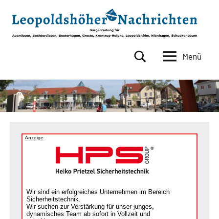
Zum
Inhalt
springen
Menü
Leopoldshöher
Bürgerzeitung
für
Nachrichten
Asemissen,
Bechterdissen,
Bexterhagen,
Greste,
Krentrup-
Anzeige
Heipke,
Leopoldshöhe,
Nienhagen,
Schuckenbaum
Wir sind ein erfolgreiches Unternehmen im Bereich
Sicherheitstechnik.
Wir suchen zur Verstärkung für unser junges,
dynamisches Team ab sofort in Vollzeit und