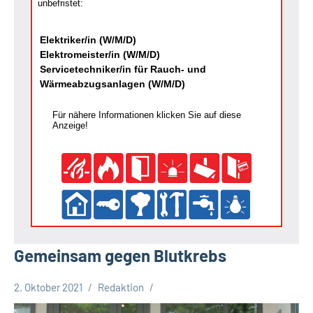
unbefristet:
Elektriker/in (W/M/D)
Elektromeister/in (W/M/D)
Servicetechniker/in für Rauch- und
Wärmeabzugsanlagen (W/M/D)
Für nähere Informationen klicken Sie auf diese
Anzeige!
Gemeinsam gegen Blutkrebs
2. Oktober 2021
Redaktion
Kreis