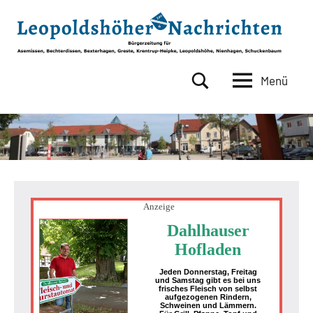
Zum
Inhalt
springen
Menü
Leopoldshöher
Bürgerzeitung
für
Nachrichten
Asemissen,
Bechterdissen,
Bexterhagen,
Greste,
Krentrup-
Heipke,
Anzeige
Leopoldshöhe,
Dahlhauser
Nienhagen,
Hofladen
Schuckenbaum
Jeden Donnerstag, Freitag
und Samstag gibt es bei uns
frisches Fleisch von selbst
aufgezogenen Rindern,
Schweinen und Lämmern.