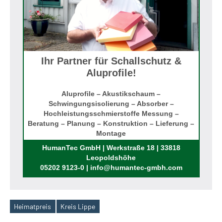
Ihr Partner für Schallschutz &
Aluprofile!
Aluprofile – Akustikschaum –
Schwingungsisolierung – Absorber –
Hochleistungsschmierstoffe Messung –
Beratung – Planung – Konstruktion – Lieferung –
Montage
Rufen Sie uns an!
HumanTec GmbH | Werkstraße 18 | 33818
Leopoldshöhe
05202 9123-0 | info@humantec-gmbh.com
Heimatpreis
Kreis Lippe
Schlagwörter