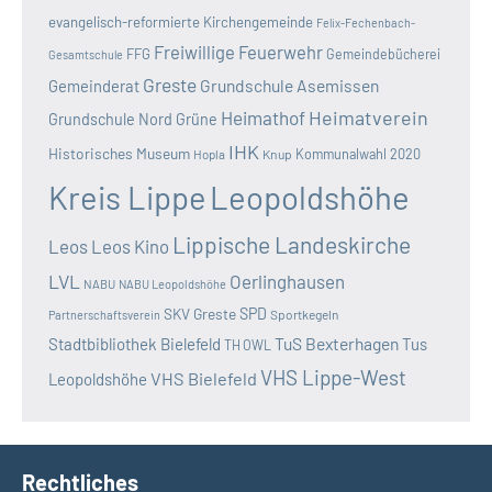
evangelisch-reformierte Kirchengemeinde
Felix-Fechenbach-
Freiwillige Feuerwehr
FFG
Gemeindebücherei
Gesamtschule
Greste
Grundschule Asemissen
Gemeinderat
Heimatverein
Heimathof
Grundschule Nord
Grüne
IHK
Historisches Museum
Kommunalwahl 2020
Hopla
Knup
Kreis Lippe
Leopoldshöhe
Lippische Landeskirche
Leos
Leos Kino
LVL
Oerlinghausen
NABU
NABU Leopoldshöhe
SKV Greste
SPD
Sportkegeln
Partnerschaftsverein
TuS Bexterhagen
Stadtbibliothek Bielefeld
Tus
TH OWL
VHS Lippe-West
VHS Bielefeld
Leopoldshöhe
Rechtliches