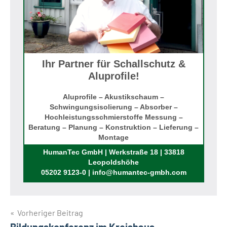
Ihr Partner für Schallschutz &
Aluprofile!
Aluprofile – Akustikschaum –
Schwingungsisolierung – Absorber –
Hochleistungsschmierstoffe Messung –
Beratung – Planung – Konstruktion – Lieferung –
Montage
Rufen Sie uns an!
HumanTec GmbH | Werkstraße 18 | 33818
Leopoldshöhe
05202 9123-0 | info@humantec-gmbh.com
Beitragsnavigation
Vorheriger Beitrag
Bildungskonferenz im Kreishaus