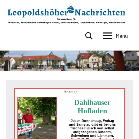
Zum
Inhalt
springen
Menü
Leopoldshöher
Bürgerzeitung
für
Nachrichten
Asemissen,
Bechterdissen,
Bexterhagen,
Greste,
Krentrup-
Heipke,
Anzeige
Leopoldshöhe,
Dahlhauser
Nienhagen,
Hofladen
Schuckenbaum
Jeden Donnerstag, Freitag
und Samstag gibt es bei uns
frisches Fleisch von selbst
aufgezogenen Rindern,
Schweinen und Lämmern.