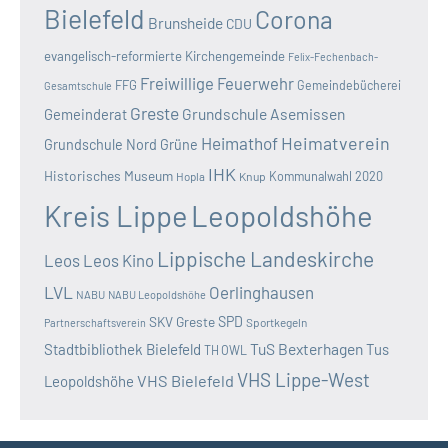
Bielefeld
Corona
Brunsheide
CDU
evangelisch-reformierte Kirchengemeinde
Felix-Fechenbach-
Freiwillige Feuerwehr
FFG
Gemeindebücherei
Gesamtschule
Greste
Grundschule Asemissen
Gemeinderat
Heimatverein
Heimathof
Grundschule Nord
Grüne
IHK
Historisches Museum
Kommunalwahl 2020
Hopla
Knup
Kreis Lippe
Leopoldshöhe
Lippische Landeskirche
Leos
Leos Kino
LVL
Oerlinghausen
NABU
NABU Leopoldshöhe
SKV Greste
SPD
Sportkegeln
Partnerschaftsverein
TuS Bexterhagen
Stadtbibliothek Bielefeld
Tus
TH OWL
VHS Lippe-West
VHS Bielefeld
Leopoldshöhe