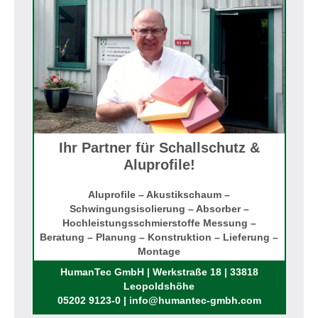
Ihr Partner für Schallschutz &
Aluprofile!
Aluprofile – Akustikschaum –
Schwingungsisolierung – Absorber –
Hochleistungsschmierstoffe Messung –
Beratung – Planung – Konstruktion – Lieferung –
Montage
Rufen Sie uns an!
HumanTec GmbH | Werkstraße 18 | 33818
Leopoldshöhe
05202 9123-0 | info@humantec-gmbh.com