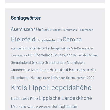
Schlagwörter
Asemissen
B66n
Bechterdissen
Bexterhagen
Bergkirchen
Bielefeld
Corona
Brunsheide
CDU
evangelisch-reformierte Kirchengemeinde
Felix-Fechenbach-
Freiwillige Feuerwehr
FFG
Gemeindebücherei
Gesamtschule
Greste
Grundschule Asemissen
Gemeinderat
Heimatverein
Heimathof
Grundschule Nord
Grüne
IHK
Historisches Museum
Kommunalwahl 2020
Hopla
Knup
Kreis Lippe
Leopoldshöhe
Lippische Landeskirche
Leos
Leos Kino
LVL
Oerlinghausen
NABU
NABU Leopoldshöhe