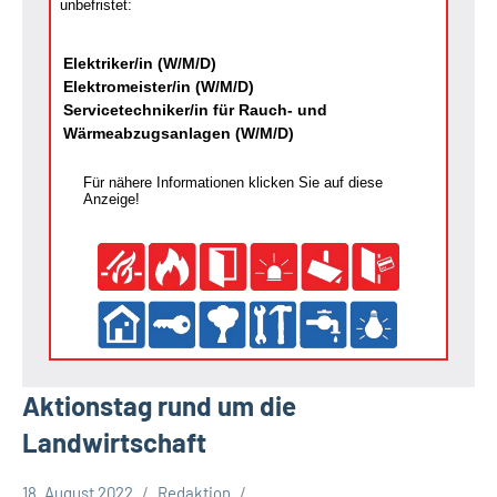
unbefristet:
Elektriker/in (W/M/D)
Elektromeister/in (W/M/D)
Servicetechniker/in für Rauch- und
Wärmeabzugsanlagen (W/M/D)
Für nähere Informationen klicken Sie auf diese
Anzeige!
Aktionstag rund um die
Landwirtschaft
18. August 2022
Redaktion