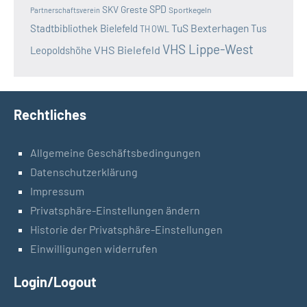
SKV Greste
SPD
Sportkegeln
Partnerschaftsverein
TuS Bexterhagen
Stadtbibliothek Bielefeld
Tus
TH OWL
VHS Lippe-West
VHS Bielefeld
Leopoldshöhe
Rechtliches
Allgemeine Geschäftsbedingungen
Datenschutzerklärung
Impressum
Privatsphäre-Einstellungen ändern
Historie der Privatsphäre-Einstellungen
Einwilligungen widerrufen
Login/Logout