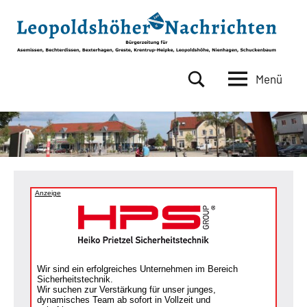
Zum
Inhalt
springen
Menü
Leopoldshöher
Bürgerzeitung
für
Nachrichten
Asemissen,
Bechterdissen,
Bexterhagen,
Greste,
Krentrup-
Anzeige
Heipke,
Leopoldshöhe,
Nienhagen,
Schuckenbaum
Wir sind ein erfolgreiches Unternehmen im Bereich
Sicherheitstechnik.
Wir suchen zur Verstärkung für unser junges,
dynamisches Team ab sofort in Vollzeit und