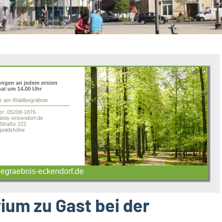
ungen an jedem ersten
at um 14.00 Uhr
tz am Waldbegräbnis
er: 05208-1876
nis-eckendorf.de
 Straße 222
poldshöhe
graebnis-eckendorf.de
um zu Gast bei der