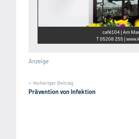
café104 | Am Mar
T 05208 255 | www.k
Anzeige
Beitragsnavigation
Vorheriger Beitrag
Prävention von Infektion