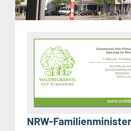
Heipke,
Leopoldshöhe,
Nienhagen,
Schuckenbaum
Kostenlose Info-Führ
Samstag im Mon
Treffpunkt: Parkpla
Anmeldung unt
post@waldbegraeb
Bielefelder
33818 Leo
www.waldbe
NRW-Familienministeri