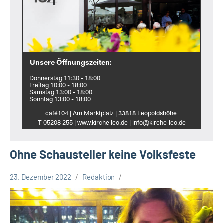
Unsere Öffnungszeiten:
Donnerstag 11:30 - 18:00
Freitag 10:00 - 18:00
Samstag 13:00 - 18:00
Sonntag 13:00 - 18:00
café104 | Am Marktplatz | 33818 Leopoldshöhe
T 05208 255 | www.kirche‑leo.de | info@kirche‑leo.de
Ohne Schausteller keine Volksfeste
23. Dezember 2022
Redaktion
CDU
Kreis
Lippe