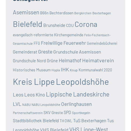
Asemissen
B66n
Bechterdissen
Bexterhagen
Bergkirchen
Bielefeld
Corona
Brunsheide
CDU
evangelisch-reformierte Kirchengemeinde
Felix-Fechenbach-
Freiwillige Feuerwehr
FFG
Gemeindebücherei
Gesamtschule
Greste
Grundschule Asemissen
Gemeinderat
Heimatverein
Heimathof
Grundschule Nord
Grüne
IHK
Historisches Museum
Kommunalwahl 2020
Hopla
Knup
Kreis Lippe
Leopoldshöhe
Lippische Landeskirche
Leos
Leos Kino
LVL
Oerlinghausen
NABU
NABU Leopoldshöhe
SKV Greste
SPD
Sportkegeln
Partnerschaftsverein
TuS Bexterhagen
Stadtbibliothek Bielefeld
Tus
TH OWL
VHS Lippe-West
VHS Bielefeld
Leopoldshöhe