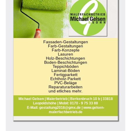
Fassaden-Gestaltungen
Farb-Gestaltungen
Farb-Konzepte
Lasuren
Holz-Beschichtungen
Boden-Beschichtungen
Teppichböden
Laminat-Böden
Fertigparkett
Echtholz-Parkett
PVC-Beläge
Reparaturarbeiten
und etliches mehr.
Michael Gelsen | Malerbetrieb | Berkenbruch 10 b | 33818
Leopoldshöhe | Mobil: 0170 - 9 75 33 88
E-Mail: gestaltung2016@gmx.de | www.gelsen-
malerfachbetrieb.de