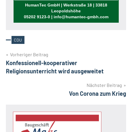
Rufen Sie uns an!
HumanTec GmbH | Werkstraße 18 | 33818
Leopoldshöhe
05202 9123-0 | info@humantec-gmbh.com
CDU
Schlagwörter
Beitragsnavigation
Vorheriger Beitrag
Konfessionell-kooperativer
Religionsunterricht wird ausgeweitet
Nächster Beitrag
Von Corona zum Krieg