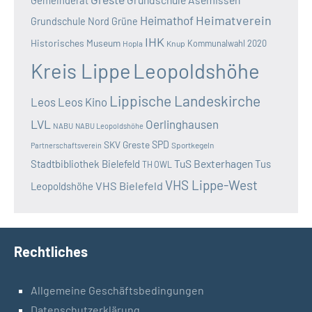
Gemeinderat
Heimatverein
Heimathof
Grundschule Nord
Grüne
IHK
Historisches Museum
Kommunalwahl 2020
Hopla
Knup
Kreis Lippe
Leopoldshöhe
Lippische Landeskirche
Leos
Leos Kino
LVL
Oerlinghausen
NABU
NABU Leopoldshöhe
SKV Greste
SPD
Sportkegeln
Partnerschaftsverein
TuS Bexterhagen
Stadtbibliothek Bielefeld
Tus
TH OWL
VHS Lippe-West
VHS Bielefeld
Leopoldshöhe
Rechtliches
Allgemeine Geschäftsbedingungen
Datenschutzerklärung