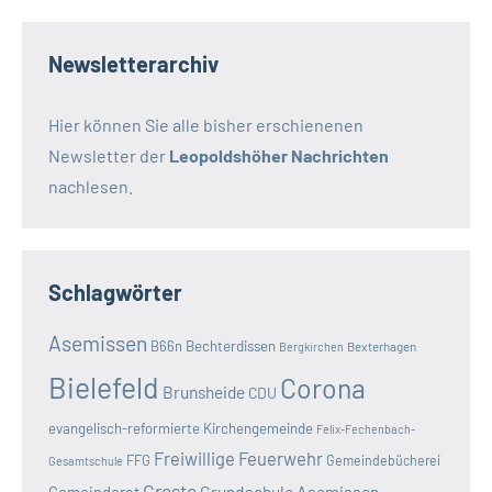
Newsletterarchiv
Hier können Sie alle bisher erschienenen
Newsletter der
Leopoldshöher Nachrichten
nachlesen.
Schlagwörter
Asemissen
B66n
Bechterdissen
Bexterhagen
Bergkirchen
Bielefeld
Corona
Brunsheide
CDU
evangelisch-reformierte Kirchengemeinde
Felix-Fechenbach-
Freiwillige Feuerwehr
FFG
Gemeindebücherei
Gesamtschule
Greste
Grundschule Asemissen