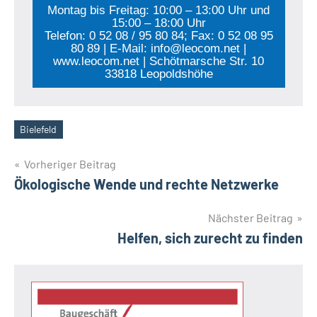
Montag bis Freitag: 10:00 – 13:00 Uhr und
15:00 – 18:00 Uhr
Telefon: 0 52 08 / 95 80 84; Fax: 0 52 08 95
80 89 | E-Mail: info@leocom.net |
www.leocom.net | Schötmarsche Str. 10
33818 Leopoldshöhe
Bielefeld
Schlagwörter
Beitragsnavigation
Vorheriger Beitrag
Ökologische Wende und rechte Netzwerke
Nächster Beitrag
Helfen, sich zurecht zu finden