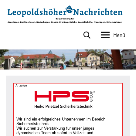
Zum
Inhalt
springen
Menü
Leopoldshöher
Bürgerzeitung
für
Nachrichten
Asemissen,
Bechterdissen,
Bexterhagen,
Greste,
Krentrup-
Anzeige
Heipke,
Leopoldshöhe,
Nienhagen,
Schuckenbaum
Wir sind ein erfolgreiches Unternehmen im Bereich
Sicherheitstechnik.
Wir suchen zur Verstärkung für unser junges,
dynamisches Team ab sofort in Vollzeit und