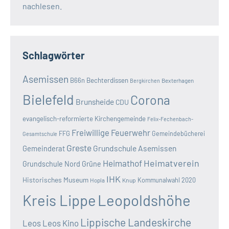
nachlesen.
Schlagwörter
Asemissen
B66n
Bechterdissen
Bexterhagen
Bergkirchen
Bielefeld
Corona
Brunsheide
CDU
evangelisch-reformierte Kirchengemeinde
Felix-Fechenbach-
Freiwillige Feuerwehr
FFG
Gemeindebücherei
Gesamtschule
Greste
Grundschule Asemissen
Gemeinderat
Heimatverein
Heimathof
Grundschule Nord
Grüne
IHK
Historisches Museum
Kommunalwahl 2020
Hopla
Knup
Kreis Lippe
Leopoldshöhe
Lippische Landeskirche
Leos
Leos Kino