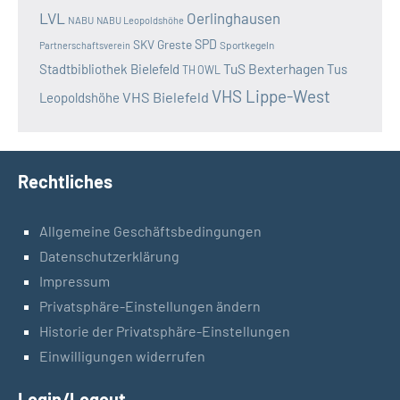
LVL
Oerlinghausen
NABU
NABU Leopoldshöhe
SKV Greste
SPD
Sportkegeln
Partnerschaftsverein
TuS Bexterhagen
Stadtbibliothek Bielefeld
Tus
TH OWL
VHS Lippe-West
VHS Bielefeld
Leopoldshöhe
Rechtliches
Allgemeine Geschäftsbedingungen
Datenschutzerklärung
Impressum
Privatsphäre-Einstellungen ändern
Historie der Privatsphäre-Einstellungen
Einwilligungen widerrufen
Login/Logout