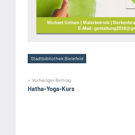
Michael Gelsen | Malerbetrieb | Berkenbru
E-Mail: gestaltung2016@gm
Stadtbibliothek Bielefeld
Schlagwörter
Beitragsnavigation
Vorheriger Beitrag
Hatha-Yoga-Kurs