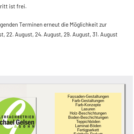
tt ist frei.
olgenden Terminen erneut die Möglichkeit zur
t, 22. August, 24. August, 29. August, 31. August
Fassaden-Gestaltungen
Farb-Gestaltungen
Farb-Konzepte
Lasuren
Holz-Beschichtungen
Boden-Beschichtungen
Teppichböden
Laminat-Böden
Fertigparkett