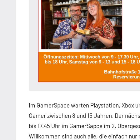
Öffnungszeiten: Mittwoch von 9 - 17.30 Uhr, 
bis 18 Uhr, Samstag von 9 - 13 und 15 - 18 
Bahnhofstraße 
Reservierun
Im GamerSpace warten Playstation, Xbox u
Gamer zwischen 8 und 15 Jahren. Der nächst
bis 17.45 Uhr im GamerSapce im 2. Oberges
Willkommen sind auch alle, die einfach nur