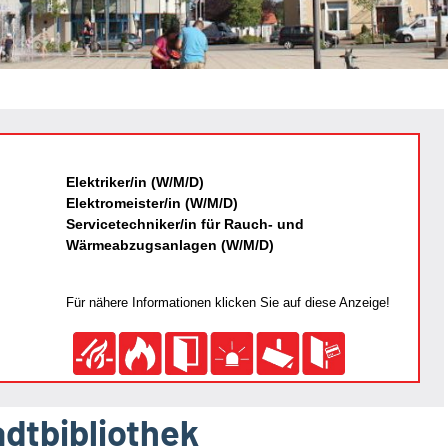
Elektriker/in (W/M/D)
Elektromeister/in (W/M/D)
Servicetechniker/in für Rauch- und
Wärmeabzugsanlagen (W/M/D)
Für nähere Informationen klicken Sie auf diese Anzeige!
dtbibliothek