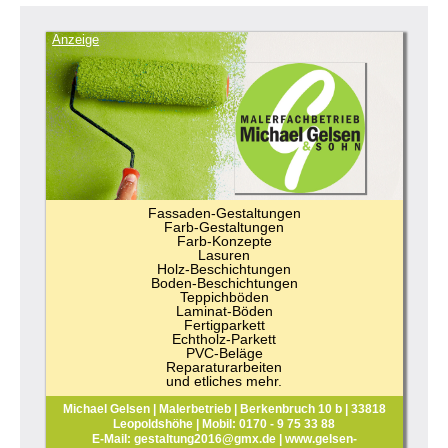
Anzeige
Fassaden-Gestaltungen
Farb-Gestaltungen
Farb-Konzepte
Lasuren
Holz-Beschichtungen
Boden-Beschichtungen
Teppichböden
Laminat-Böden
Fertigparkett
Echtholz-Parkett
PVC-Beläge
Reparaturarbeiten
und etliches mehr.
Michael Gelsen | Malerbetrieb | Berkenbruch 10 b | 33818
Leopoldshöhe | Mobil: 0170 - 9 75 33 88
E-Mail: gestaltung2016@gmx.de | www.gelsen-