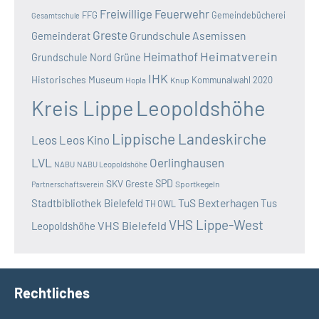
Freiwillige Feuerwehr
FFG
Gemeindebücherei
Gesamtschule
Greste
Grundschule Asemissen
Gemeinderat
Heimatverein
Heimathof
Grundschule Nord
Grüne
IHK
Historisches Museum
Kommunalwahl 2020
Hopla
Knup
Kreis Lippe
Leopoldshöhe
Lippische Landeskirche
Leos
Leos Kino
LVL
Oerlinghausen
NABU
NABU Leopoldshöhe
SKV Greste
SPD
Sportkegeln
Partnerschaftsverein
TuS Bexterhagen
Stadtbibliothek Bielefeld
Tus
TH OWL
VHS Lippe-West
VHS Bielefeld
Leopoldshöhe
Rechtliches