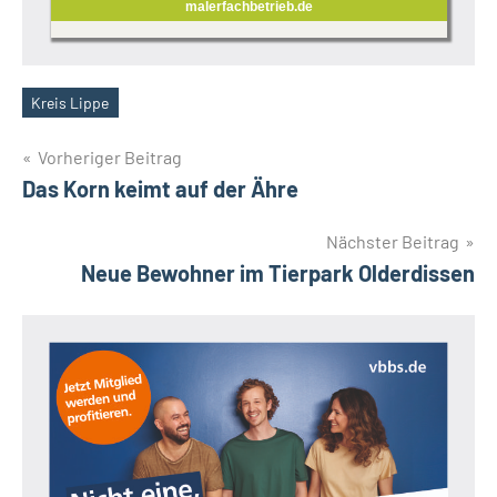
malerfachbetrieb.de
Kreis Lippe
Schlagwörter
Beitragsnavigation
Vorheriger Beitrag
Das Korn keimt auf der Ähre
Nächster Beitrag
Neue Bewohner im Tierpark Olderdissen