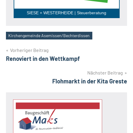
SIESE + WESTERHEIDE | Steuerberatung
Kirchengemeinde Asemissen/Bechterdissen
Schlagwörter
Beitragsnavigation
Vorheriger Beitrag
Renoviert in den Wettkampf
Nächster Beitrag
Flohmarkt in der Kita Greste