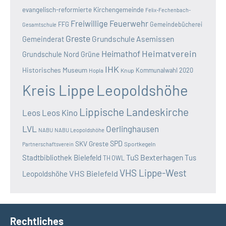
evangelisch-reformierte Kirchengemeinde
Felix-Fechenbach-
Freiwillige Feuerwehr
FFG
Gemeindebücherei
Gesamtschule
Greste
Grundschule Asemissen
Gemeinderat
Heimatverein
Heimathof
Grundschule Nord
Grüne
IHK
Historisches Museum
Kommunalwahl 2020
Hopla
Knup
Kreis Lippe
Leopoldshöhe
Lippische Landeskirche
Leos
Leos Kino
LVL
Oerlinghausen
NABU
NABU Leopoldshöhe
SKV Greste
SPD
Sportkegeln
Partnerschaftsverein
TuS Bexterhagen
Stadtbibliothek Bielefeld
Tus
TH OWL
VHS Lippe-West
VHS Bielefeld
Leopoldshöhe
Rechtliches