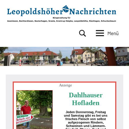
Zum
Inhalt
springen
Menü
Leopoldshöher
Bürgerzeitung
für
Nachrichten
Asemissen,
Bechterdissen,
Bexterhagen,
Greste,
Krentrup-
Heipke,
Anzeige
Leopoldshöhe,
Dahlhauser
Nienhagen,
Hofladen
Schuckenbaum
Jeden Donnerstag, Freitag
und Samstag gibt es bei uns
frisches Fleisch von selbst
aufgezogenen Rindern,
Schweinen und Lämmern.