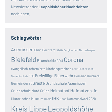
Newsletter der
Leopoldshöher Nachrichten
nachlesen.
Schlagwörter
Asemissen
B66n
Bechterdissen
Bexterhagen
Bergkirchen
Bielefeld
Corona
Brunsheide
CDU
evangelisch-reformierte Kirchengemeinde
Felix-Fechenbach-
Freiwillige Feuerwehr
FFG
Gemeindebücherei
Gesamtschule
Greste
Grundschule Asemissen
Gemeinderat
Heimatverein
Heimathof
Grundschule Nord
Grüne
IHK
Historisches Museum
Kommunalwahl 2020
Hopla
Knup
Kreis Lippe
Leopoldshöhe