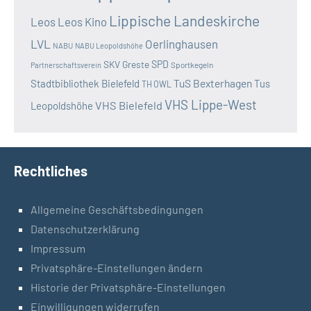
Lippische Landeskirche
Leos
Leos Kino
LVL
Oerlinghausen
NABU
NABU Leopoldshöhe
SKV Greste
SPD
Sportkegeln
Partnerschaftsverein
TuS Bexterhagen
Stadtbibliothek Bielefeld
Tus
TH OWL
VHS Lippe-West
VHS Bielefeld
Leopoldshöhe
Rechtliches
Allgemeine Geschäftsbedingungen
Datenschutzerklärung
Impressum
Privatsphäre-Einstellungen ändern
Historie der Privatsphäre-Einstellungen
Einwilligungen widerrufen