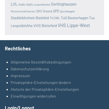
LVL
Oerlinghausen
NABU
NABU Leopoldshöhe
SKV Greste
SPD
Sportkegeln
Partnerschaftsverein
TuS Bexterhagen
Stadtbibliothek Bielefeld
Tus
TH OWL
VHS Lippe-West
VHS Bielefeld
Leopoldshöhe
Rechtliches
Allgemeine Geschäftsbedingungen
Datenschutzerklärung
Impressum
Privatsphäre-Einstellungen ändern
Historie der Privatsphäre-Einstellungen
Einwilligungen widerrufen
Login/Logout