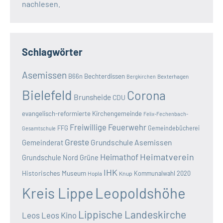
nachlesen.
Schlagwörter
Asemissen
B66n
Bechterdissen
Bexterhagen
Bergkirchen
Bielefeld
Corona
Brunsheide
CDU
evangelisch-reformierte Kirchengemeinde
Felix-Fechenbach-
Freiwillige Feuerwehr
FFG
Gemeindebücherei
Gesamtschule
Greste
Grundschule Asemissen
Gemeinderat
Heimatverein
Heimathof
Grundschule Nord
Grüne
IHK
Historisches Museum
Kommunalwahl 2020
Hopla
Knup
Kreis Lippe
Leopoldshöhe
Lippische Landeskirche
Leos
Leos Kino