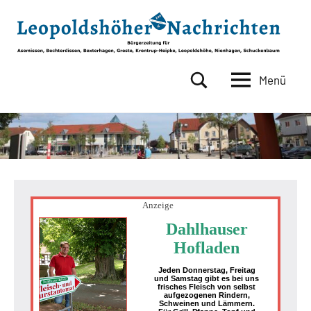
Zum
Inhalt
springen
Menü
Leopoldshöher
Bürgerzeitung
für
Nachrichten
Asemissen,
Bechterdissen,
Bexterhagen,
Greste,
Krentrup-
Heipke,
Anzeige
Leopoldshöhe,
Dahlhauser
Nienhagen,
Hofladen
Schuckenbaum
Jeden Donnerstag, Freitag
und Samstag gibt es bei uns
frisches Fleisch von selbst
aufgezogenen Rindern,
Schweinen und Lämmern.