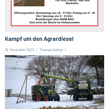
Für Grill, Pfanne, Topf und
Backofen.
Öffnungszeiten: Donnerstag von 14 - 17 Uhr; Freitag von 9 - 18
Uhr; Samstag von 9 - 13 Uhr;
Bestellungen über 05208 8414
Und unter der Woche im Hofautomaten
Kampf um den Agrardiesel
19. Dezember 2023
Thomas Dohna
Kreis
Lippe
Lippische
Wirtschaft
Themen