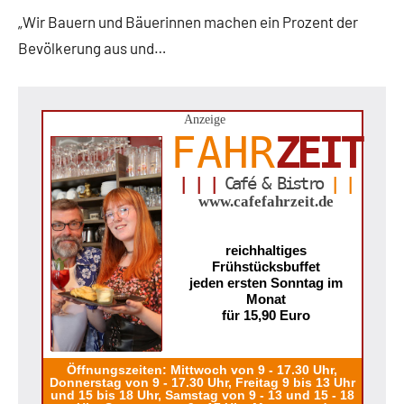
„Wir Bauern und Bäuerinnen machen ein Prozent der
Bevölkerung aus und…
Anzeige
FAHR
ZEIT
| | |
Café & Bistro
| |
www.cafefahrzeit.de
reichhaltiges
Frühstücksbuffet
jeden ersten Sonntag im
Monat
für 15,90 Euro
Öffnungszeiten: Mittwoch von 9 - 17.30 Uhr,
Donnerstag von 9 - 17.30 Uhr, Freitag 9 bis 13 Uhr
und 15 bis 18 Uhr, Samstag von 9 - 13 und 15 - 18