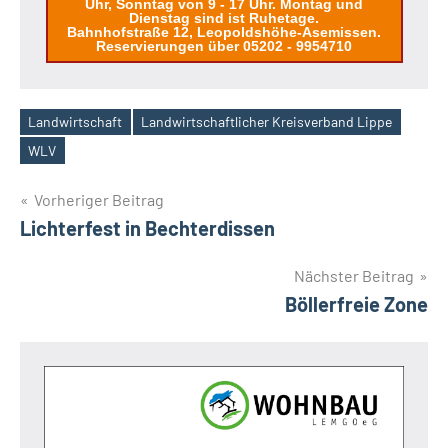
Uhr, Sonntag von 9 - 17 Uhr. Montag und
Dienstag sind ist Ruhetage.
Bahnhofstraße 12, Leopoldshöhe-Asemissen.
Reservierungen über 05202 - 9954710
Landwirtschaft
Landwirtschaftlicher Kreisverband Lippe
Schlagwörter
WLV
Beitragsnavigation
Vorheriger Beitrag
Lichterfest in Bechterdissen
Nächster Beitrag
Böllerfreie Zone