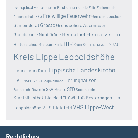
evangelisch-reformierte Kirchengemeinde
Felix-Fechenbach-
Freiwillige Feuerwehr
FFG
Gemeindebücherei
Gesamtschule
Greste
Grundschule Asemissen
Gemeinderat
Heimatverein
Heimathof
Grundschule Nord
Grüne
IHK
Historisches Museum
Kommunalwahl 2020
Hopla
Knup
Kreis Lippe
Leopoldshöhe
Lippische Landeskirche
Leos
Leos Kino
LVL
Oerlinghausen
NABU
NABU Leopoldshöhe
SKV Greste
SPD
Sportkegeln
Partnerschaftsverein
TuS Bexterhagen
Stadtbibliothek Bielefeld
Tus
TH OWL
VHS Lippe-West
VHS Bielefeld
Leopoldshöhe
Rechtliches