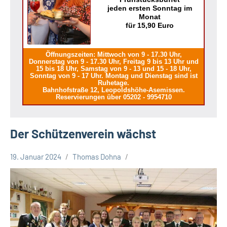
jeden ersten Sonntag im
Monat
für 15,90 Euro
Öffnungszeiten: Mittwoch von 9 - 17.30 Uhr,
Donnerstag von 9 - 17.30 Uhr, Freitag 9 bis 13 Uhr und
15 bis 18 Uhr, Samstag von 9 - 13 und 15 - 18 Uhr,
Sonntag von 9 - 17 Uhr. Montag und Dienstag sind ist
Ruhetage.
Bahnhofstraße 12, Leopoldshöhe-Asemissen.
Reservierungen über 05202 - 9954710
Der Schützenverein wächst
19. Januar 2024
Thomas Dohna
Gesellschaft
Leopoldshöhe
Themen