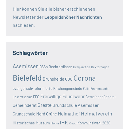
Hier können Sie alle bisher erschienenen
Newsletter der
Leopoldshöher Nachrichten
nachlesen.
Schlagwörter
Asemissen
B66n
Bechterdissen
Bexterhagen
Bergkirchen
Bielefeld
Corona
Brunsheide
CDU
evangelisch-reformierte Kirchengemeinde
Felix-Fechenbach-
Freiwillige Feuerwehr
FFG
Gemeindebücherei
Gesamtschule
Greste
Grundschule Asemissen
Gemeinderat
Heimatverein
Heimathof
Grundschule Nord
Grüne
IHK
Historisches Museum
Kommunalwahl 2020
Hopla
Knup