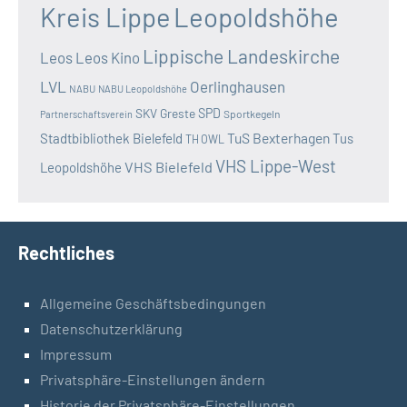
Kreis Lippe
Leopoldshöhe
Lippische Landeskirche
Leos
Leos Kino
LVL
Oerlinghausen
NABU
NABU Leopoldshöhe
SKV Greste
SPD
Sportkegeln
Partnerschaftsverein
TuS Bexterhagen
Stadtbibliothek Bielefeld
Tus
TH OWL
VHS Lippe-West
VHS Bielefeld
Leopoldshöhe
Rechtliches
Allgemeine Geschäftsbedingungen
Datenschutzerklärung
Impressum
Privatsphäre-Einstellungen ändern
Historie der Privatsphäre-Einstellungen