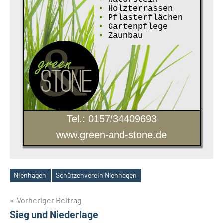
•
Holzterrassen
•
Pflasterflächen
•
Gartenpflege
•
Zaunbau
Tel.: 0157/34409693
www.green-and-stone.de
Nienhagen
Schützenverein Nienhagen
Schlagwörter
Beitragsnavigation
Vorheriger Beitrag
Sieg und Niederlage