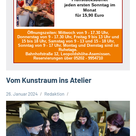
jeden ersten Sonntag im
Monat
für 15,90 Euro
Öffnungszeiten: Mittwoch von 9 - 17.30 Uhr,
Donnerstag von 9 - 17.30 Uhr, Freitag 9 bis 13 Uhr und
15 bis 18 Uhr, Samstag von 9 - 13 und 15 - 18 Uhr,
Sonntag von 9 - 17 Uhr. Montag und Dienstag sind ist
Ruhetage.
Bahnhofstraße 12, Leopoldshöhe-Asemissen.
Reservierungen über 05202 - 9954710
Vom Kunstraum ins Atelier
26. Januar 2024
Redaktion
Kreis
Lippe
Lippische
Gesellschaft