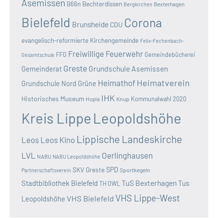
Asemissen
B66n
Bechterdissen
Bexterhagen
Bergkirchen
Bielefeld
Corona
Brunsheide
CDU
evangelisch-reformierte Kirchengemeinde
Felix-Fechenbach-
Freiwillige Feuerwehr
FFG
Gemeindebücherei
Gesamtschule
Greste
Grundschule Asemissen
Gemeinderat
Heimatverein
Heimathof
Grundschule Nord
Grüne
IHK
Historisches Museum
Kommunalwahl 2020
Hopla
Knup
Kreis Lippe
Leopoldshöhe
Lippische Landeskirche
Leos
Leos Kino
LVL
Oerlinghausen
NABU
NABU Leopoldshöhe
SKV Greste
SPD
Sportkegeln
Partnerschaftsverein
TuS Bexterhagen
Stadtbibliothek Bielefeld
Tus
TH OWL
VHS Lippe-West
VHS Bielefeld
Leopoldshöhe