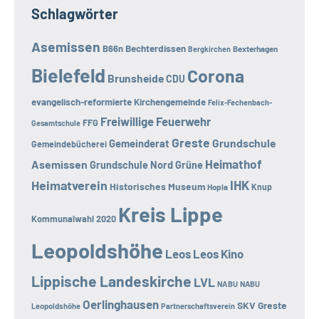
Schlagwörter
Asemissen
B66n
Bechterdissen
Bexterhagen
Bergkirchen
Bielefeld
Corona
Brunsheide
CDU
evangelisch-reformierte Kirchengemeinde
Felix-Fechenbach-
Freiwillige Feuerwehr
FFG
Gesamtschule
Greste
Grundschule
Gemeinderat
Gemeindebücherei
Heimathof
Asemissen
Grundschule Nord
Grüne
Heimatverein
IHK
Historisches Museum
Hopla
Knup
Kreis Lippe
Kommunalwahl 2020
Leopoldshöhe
Leos
Leos Kino
Lippische Landeskirche
LVL
NABU
NABU
Oerlinghausen
SKV Greste
Leopoldshöhe
Partnerschaftsverein