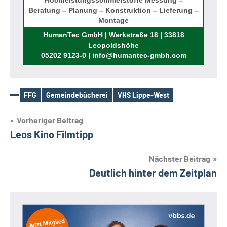
Hochleistungsschmierstoffe Messung –
Beratung – Planung – Konstruktion – Lieferung –
Montage
Rufen Sie uns an!
HumanTec GmbH | Werkstraße 18 | 33818
Leopoldshöhe
05202 9123-0 | info@humantec-gmbh.com
FFG
Gemeindebücherei
VHS Lippe-West
Schlagwörter
Beitragsnavigation
Vorheriger Beitrag
Leos Kino Filmtipp
Nächster Beitrag
Deutlich hinter dem Zeitplan