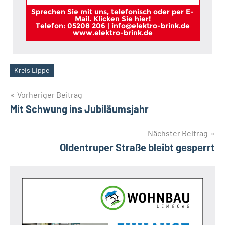
Sprechen Sie mit uns, telefonisch oder per E-
Mail. Klicken Sie hier!
Telefon: 05208 206 | info@elektro-brink.de
www.elektro-brink.de
Kreis Lippe
Schlagwörter
Beitragsnavigation
Vorheriger Beitrag
Mit Schwung ins Jubiläumsjahr
Nächster Beitrag
Oldentruper Straße bleibt gesperrt