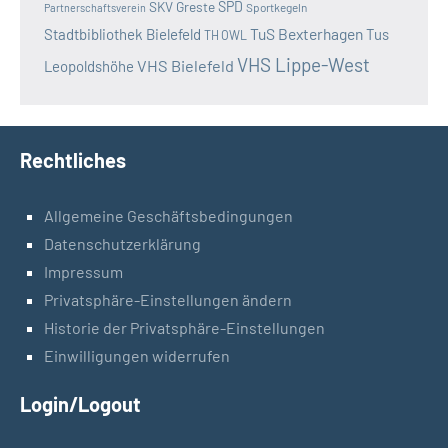
SKV Greste
SPD
Sportkegeln
Partnerschaftsverein
TuS Bexterhagen
Stadtbibliothek Bielefeld
Tus
TH OWL
VHS Lippe-West
VHS Bielefeld
Leopoldshöhe
Rechtliches
Allgemeine Geschäftsbedingungen
Datenschutzerklärung
Impressum
Privatsphäre-Einstellungen ändern
Historie der Privatsphäre-Einstellungen
Einwilligungen widerrufen
Login/Logout