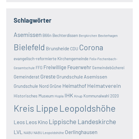
Schlagwörter
Asemissen
B66n
Bechterdissen
Bexterhagen
Bergkirchen
Bielefeld
Corona
Brunsheide
CDU
evangelisch-reformierte Kirchengemeinde
Felix-Fechenbach-
Freiwillige Feuerwehr
FFG
Gemeindebücherei
Gesamtschule
Greste
Grundschule Asemissen
Gemeinderat
Heimatverein
Heimathof
Grundschule Nord
Grüne
IHK
Historisches Museum
Kommunalwahl 2020
Hopla
Knup
Kreis Lippe
Leopoldshöhe
Lippische Landeskirche
Leos
Leos Kino
LVL
Oerlinghausen
NABU
NABU Leopoldshöhe