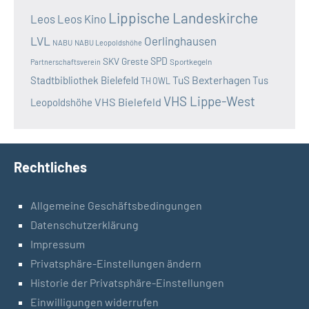
Lippische Landeskirche
Leos
Leos Kino
LVL
Oerlinghausen
NABU
NABU Leopoldshöhe
SKV Greste
SPD
Sportkegeln
Partnerschaftsverein
TuS Bexterhagen
Stadtbibliothek Bielefeld
Tus
TH OWL
VHS Lippe-West
VHS Bielefeld
Leopoldshöhe
Rechtliches
Allgemeine Geschäftsbedingungen
Datenschutzerklärung
Impressum
Privatsphäre-Einstellungen ändern
Historie der Privatsphäre-Einstellungen
Einwilligungen widerrufen