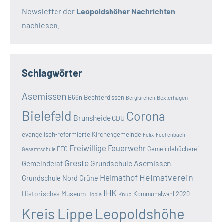
Newsletter der
Leopoldshöher Nachrichten
nachlesen.
Schlagwörter
Asemissen
B66n
Bechterdissen
Bexterhagen
Bergkirchen
Bielefeld
Corona
Brunsheide
CDU
evangelisch-reformierte Kirchengemeinde
Felix-Fechenbach-
Freiwillige Feuerwehr
FFG
Gemeindebücherei
Gesamtschule
Greste
Grundschule Asemissen
Gemeinderat
Heimatverein
Heimathof
Grundschule Nord
Grüne
IHK
Historisches Museum
Kommunalwahl 2020
Hopla
Knup
Kreis Lippe
Leopoldshöhe