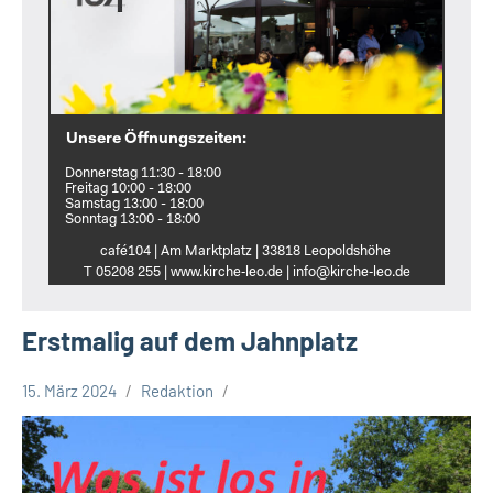
Unsere Öffnungszeiten:
Donnerstag 11:30 - 18:00
Freitag 10:00 - 18:00
Samstag 13:00 - 18:00
Sonntag 13:00 - 18:00
café104 | Am Marktplatz | 33818 Leopoldshöhe
T 05208 255 | www.kirche‑leo.de | info@kirche‑leo.de
Erstmalig auf dem Jahnplatz
15. März 2024
Redaktion
Stadt
Bielefeld
Veranstaltungen