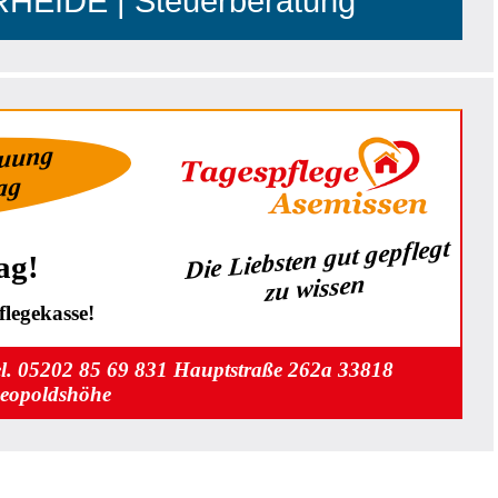
EIDE | Steuerberatung
euung
Tag
Die Liebsten gut gepflegt
ag!
zu wissen
legekasse!
el. 05202 85 69 831 Hauptstraße 262a 33818
eopoldshöhe