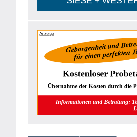
SIESE + WESTERH
Anzeige
Geborgenheit und Betr
für einen perfekten 
Kostenloser Probet
Übernahme der Kosten durch die Pf
Informationen und Betratung: T
L