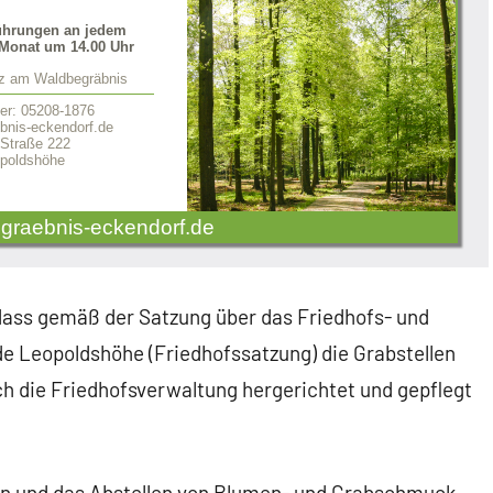
ührungen an jedem
Monat um 14.00 Uhr
tz am Waldbegräbnis
er: 05208-1876
nis-eckendorf.de
 Straße 222
poldshöhe
graebnis-eckendorf.de
 dass gemäß der Satzung über das Friedhofs- und
 Leopoldshöhe (Friedhofssatzung) die Grabstellen
ch die Friedhofsverwaltung hergerichtet und gepflegt
en und das Abstellen von Blumen- und Grabschmuck