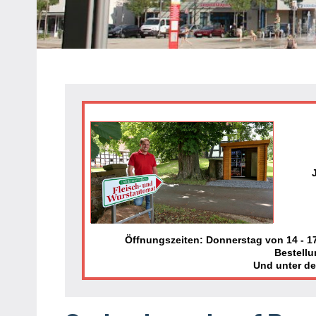
Heipke,
Leopoldshöhe,
Nienhagen,
Schuckenbaum
Öffnungszeiten: Donnerstag von 14 - 17 
Bestellu
Und unter d