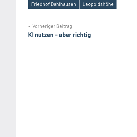
Friedhof Dahlhausen
Leopoldshöhe
Schlagwörter
Beitragsnavigation
Vorheriger Beitrag
KI nutzen – aber richtig