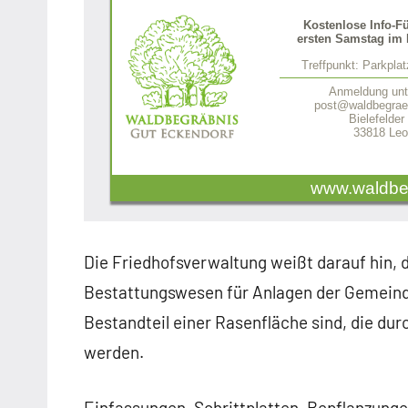
Kostenlose Info-F
ersten Samstag im 
Treffpunkt: Parkpla
Anmeldung unt
post@waldbegraeb
Bielefelder
33818 Leo
www.waldbe
Die Friedhofsverwaltung weißt darauf hin,
Bestattungswesen für Anlagen der Gemeinde
Bestandteil einer Rasenfläche sind, die dur
werden.
Einfassungen, Schrittplatten, Bepflanzung