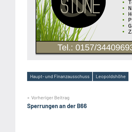
•
T
•
N
•
Ho
•
Pf
•
Ga
•
Z
Tel.: 0157/3440969
Haupt- und Finanzausschuss
Leopoldshöhe
Schlagwörter
Beitragsnavigation
Vorheriger Beitrag
Sperrungen an der B66