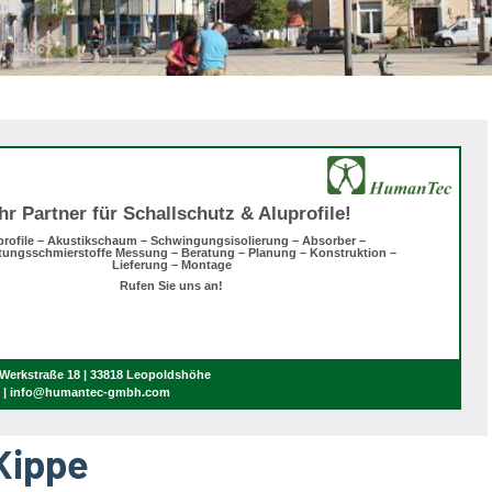
Ihr Partner für Schallschutz & Aluprofile!
profile – Akustikschaum – Schwingungsisolierung – Absorber –
tungsschmierstoffe Messung – Beratung – Planung – Konstruktion –
Lieferung – Montage
Rufen Sie uns an!
erkstraße 18 | 33818 Leopoldshöhe
0 | info@humantec-gmbh.com
Kippe