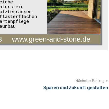
eiche
aturstein
lzterrassen
lasterflächen
rtenpflege
aunbau
3
www.green-and-stone.de
Nächster Beitrag
Sparen und Zukunft gestalten