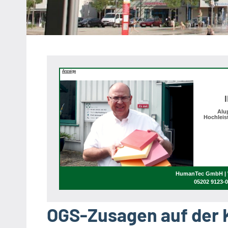
Heipke,
Leopoldshöhe,
Nienhagen,
Schuckenbaum
Anzeige
Alu
Hochleis
HumanTec GmbH | W
05202 9123-
OGS-Zusagen auf der 