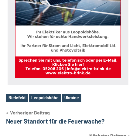
Ihr Elektriker aus Leopoldshöhe.
Wir stehen für echte Handwerksleistung.
Ihr Partner für Strom und Licht, Elektromobilität
und Photovoltaik
Sprechen Sie mit uns, telefonisch oder per E-Mail.
Klicken Sie hier!
Telefon: 05208 206 | info@elektro-brink.de
www.elektro-brink.de
Bielefeld
Leopoldshöhe
Ukraine
Schlagwörter
Beitragsnavigation
Vorheriger Beitrag
Neuer Standort für die Feuerwache?
Nächster Beitrag