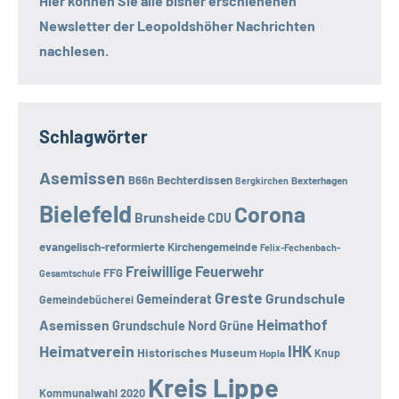
Hier können Sie alle bisher erschienenen
Newsletter der
Leopoldshöher Nachrichten
nachlesen.
Schlagwörter
Asemissen
B66n
Bechterdissen
Bexterhagen
Bergkirchen
Bielefeld
Corona
Brunsheide
CDU
evangelisch-reformierte Kirchengemeinde
Felix-Fechenbach-
Freiwillige Feuerwehr
FFG
Gesamtschule
Greste
Grundschule
Gemeinderat
Gemeindebücherei
Heimathof
Asemissen
Grundschule Nord
Grüne
Heimatverein
IHK
Historisches Museum
Hopla
Knup
Kreis Lippe
Kommunalwahl 2020