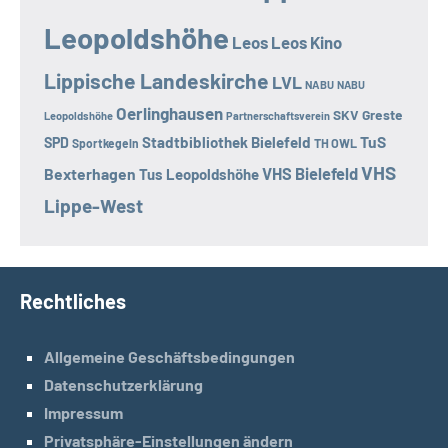
Leopoldshöhe
Leos
Leos Kino
Lippische Landeskirche
LVL
NABU
NABU
Oerlinghausen
SKV Greste
Leopoldshöhe
Partnerschaftsverein
TuS
Stadtbibliothek Bielefeld
SPD
Sportkegeln
TH OWL
VHS
Bexterhagen
VHS Bielefeld
Tus Leopoldshöhe
Lippe-West
Rechtliches
Allgemeine Geschäftsbedingungen
Datenschutzerklärung
Impressum
Privatsphäre-Einstellungen ändern