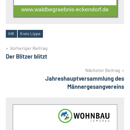
www.waldbegraebnis-eckendorf.de
IHK
Kreis Lippe
Schlagwörter
Beitragsnavigation
Vorheriger Beitrag
Der Blitzer blitzt
Nächster Beitrag
Jahreshauptversammlung des
Männergesangvereins