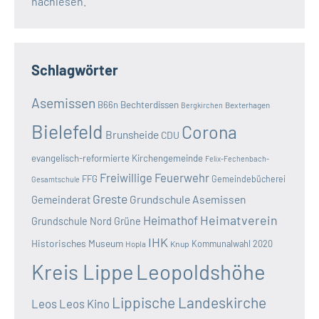
nachlesen.
Schlagwörter
Asemissen
B66n
Bechterdissen
Bexterhagen
Bergkirchen
Bielefeld
Corona
Brunsheide
CDU
evangelisch-reformierte Kirchengemeinde
Felix-Fechenbach-
Freiwillige Feuerwehr
FFG
Gemeindebücherei
Gesamtschule
Greste
Grundschule Asemissen
Gemeinderat
Heimatverein
Heimathof
Grundschule Nord
Grüne
IHK
Historisches Museum
Kommunalwahl 2020
Hopla
Knup
Kreis Lippe
Leopoldshöhe
Lippische Landeskirche
Leos
Leos Kino