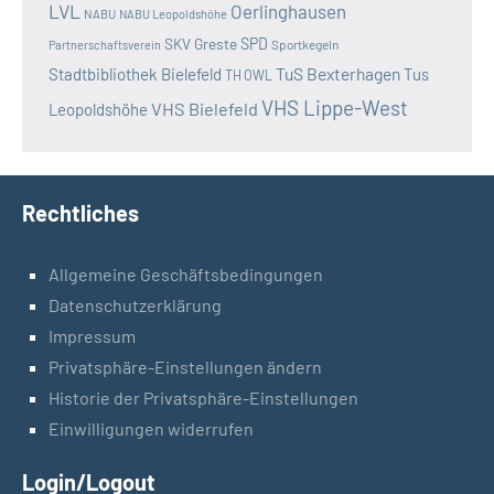
LVL
Oerlinghausen
NABU
NABU Leopoldshöhe
SKV Greste
SPD
Sportkegeln
Partnerschaftsverein
TuS Bexterhagen
Stadtbibliothek Bielefeld
Tus
TH OWL
VHS Lippe-West
VHS Bielefeld
Leopoldshöhe
Rechtliches
Allgemeine Geschäftsbedingungen
Datenschutzerklärung
Impressum
Privatsphäre-Einstellungen ändern
Historie der Privatsphäre-Einstellungen
Einwilligungen widerrufen
Login/Logout