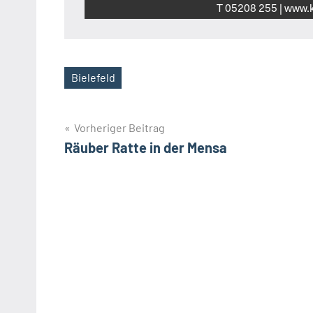
T 05208 255 | www.k
Bielefeld
Schlagwörter
Beitragsnavigation
Vorheriger Beitrag
Räuber Ratte in der Mensa