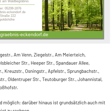
tz am Waldbegräbnis
er: 05208-1876
nis-eckendorf.de
 Straße 222
poldshöhe
graebnis-eckendorf.de
str., Am Venn, Ziegelstr., Am Meierteich,
lsbleicher Str., Heeper Str., Spandauer Allee,
, Kreuzstr., Osningstr., Apfelstr., Sprungbachstr.,
tr., Oldentruper Str., Teutoburger Str., Johannistal,
oßhofstr.
möglich; darüber hinaus ist grundsätzlich auch mit
et zu rechnen.