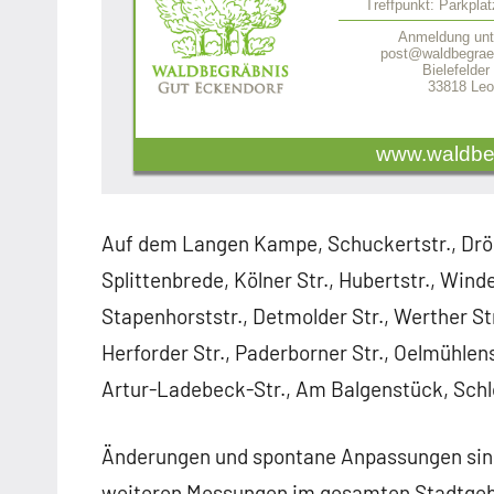
Treffpunkt: Parkpla
Anmeldung unt
post@waldbegraeb
Bielefelder
33818 Leo
www.waldbe
Auf dem Langen Kampe, Schuckertstr., Dröge
Splittenbrede, Kölner Str., Hubertstr., Winde
Stapenhorststr., Detmolder Str., Werther Str.
Herforder Str., Paderborner Str., Oelmühlens
Artur-Ladebeck-Str., Am Balgenstück, Schl
Änderungen und spontane Anpassungen sind 
weiteren Messungen im gesamten Stadtgebi