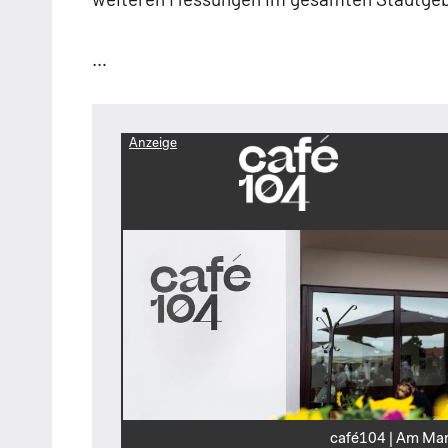
…
Anzeige
café104 | Am Mar