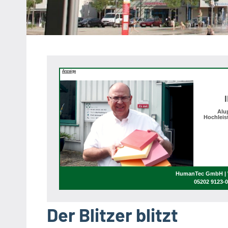
Heipke,
Leopoldshöhe,
Nienhagen,
Schuckenbaum
Anzeige
Alu
Hochleis
HumanTec GmbH | W
05202 9123-
Der Blitzer blitzt