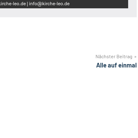
irche‑leo.de | info@kirche‑leo.de
Nächster Beitrag
Alle auf einmal