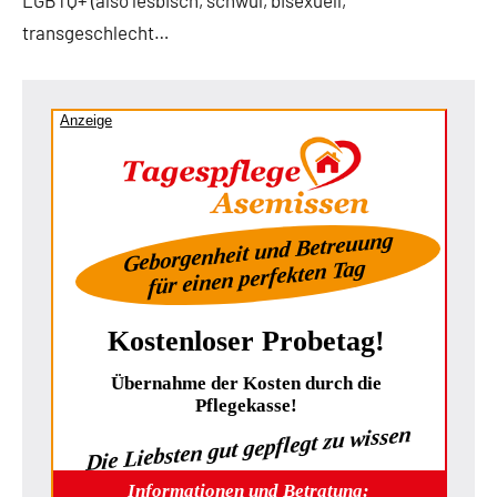
LGBTQ+ (also lesbisch, schwul, bisexuell,
transgeschlecht…
Anzeige
Geborgenheit und Betreuung
für einen perfekten Tag
Kostenloser Probetag!
Übernahme der Kosten durch die
Pflegekasse!
Die Liebsten gut gepflegt zu wissen
Informationen und Betratung: