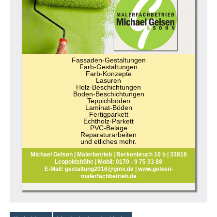
Fassaden-Gestaltungen
Farb-Gestaltungen
Farb-Konzepte
Lasuren
Holz-Beschichtungen
Boden-Beschichtungen
Teppichböden
Laminat-Böden
Fertigparkett
Echtholz-Parkett
PVC-Beläge
Reparaturarbeiten
und etliches mehr.
Michael Gelsen | Malerbetrieb | Berkenbruch 10 b | 33818
Leopoldshöhe | Mobil: 0170 - 9 75 33 88
E-Mail: gestaltung2016@gmx.de | www.gelsen-
malerfachbetrieb.de