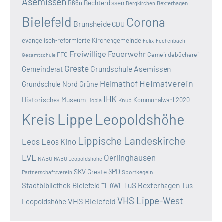
Asemissen
B66n
Bechterdissen
Bexterhagen
Bergkirchen
Bielefeld
Corona
Brunsheide
CDU
evangelisch-reformierte Kirchengemeinde
Felix-Fechenbach-
Freiwillige Feuerwehr
FFG
Gemeindebücherei
Gesamtschule
Greste
Grundschule Asemissen
Gemeinderat
Heimatverein
Heimathof
Grundschule Nord
Grüne
IHK
Historisches Museum
Kommunalwahl 2020
Hopla
Knup
Kreis Lippe
Leopoldshöhe
Lippische Landeskirche
Leos
Leos Kino
LVL
Oerlinghausen
NABU
NABU Leopoldshöhe
SKV Greste
SPD
Sportkegeln
Partnerschaftsverein
TuS Bexterhagen
Stadtbibliothek Bielefeld
Tus
TH OWL
VHS Lippe-West
VHS Bielefeld
Leopoldshöhe