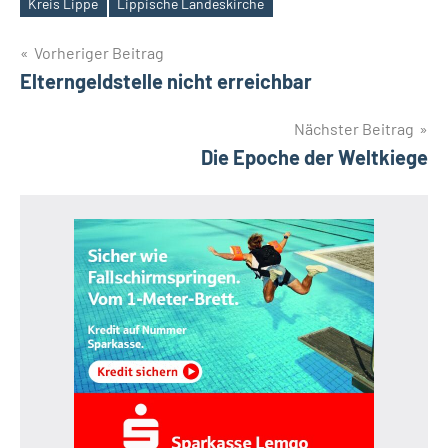
Kreis Lippe
Lippische Landeskirche
Schlagwörter
Beitragsnavigation
Vorheriger Beitrag
Elterngeldstelle nicht erreichbar
Nächster Beitrag
Die Epoche der Weltkiege