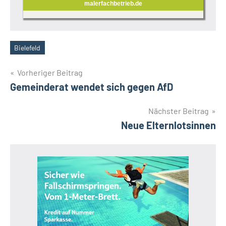
malerfachbetrieb.de
Bielefeld
Schlagwörter
Beitragsnavigation
Vorheriger Beitrag
Gemeinderat wendet sich gegen AfD
Nächster Beitrag
Neue Elternlotsinnen