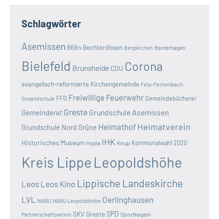
Schlagwörter
Asemissen
B66n
Bechterdissen
Bexterhagen
Bergkirchen
Bielefeld
Corona
Brunsheide
CDU
evangelisch-reformierte Kirchengemeinde
Felix-Fechenbach-
Freiwillige Feuerwehr
FFG
Gemeindebücherei
Gesamtschule
Greste
Grundschule Asemissen
Gemeinderat
Heimatverein
Heimathof
Grundschule Nord
Grüne
IHK
Historisches Museum
Kommunalwahl 2020
Hopla
Knup
Kreis Lippe
Leopoldshöhe
Lippische Landeskirche
Leos
Leos Kino
LVL
Oerlinghausen
NABU
NABU Leopoldshöhe
SKV Greste
SPD
Sportkegeln
Partnerschaftsverein