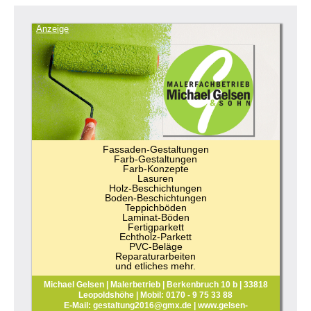
Anzeige
Fassaden-Gestaltungen
Farb-Gestaltungen
Farb-Konzepte
Lasuren
Holz-Beschichtungen
Boden-Beschichtungen
Teppichböden
Laminat-Böden
Fertigparkett
Echtholz-Parkett
PVC-Beläge
Reparaturarbeiten
und etliches mehr.
Michael Gelsen | Malerbetrieb | Berkenbruch 10 b | 33818
Leopoldshöhe | Mobil: 0170 - 9 75 33 88
E-Mail: gestaltung2016@gmx.de | www.gelsen-