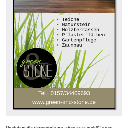
•
Teiche
•
Naturstein
•
Holzterrassen
•
Pflasterflächen
•
Gartenpflege
•
Zaunbau
Tel.: 0157/34409693
www.green-and-stone.de
Nachdem die Veranstaltung „ohne auto mobil“ in der