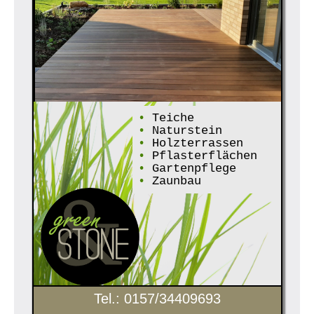
•
Teiche
•
Naturstein
•
Holzterrassen
•
Pflasterflächen
•
Gartenpflege
•
Zaunbau
Tel.: 0157/34409693