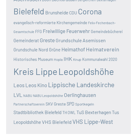
Bielefeld
Corona
Brunsheide
CDU
evangelisch-reformierte Kirchengemeinde
Felix-Fechenbach-
Freiwillige Feuerwehr
FFG
Gemeindebücherei
Gesamtschule
Greste
Grundschule Asemissen
Gemeinderat
Heimatverein
Heimathof
Grundschule Nord
Grüne
IHK
Historisches Museum
Kommunalwahl 2020
Hopla
Knup
Kreis Lippe
Leopoldshöhe
Lippische Landeskirche
Leos
Leos Kino
LVL
Oerlinghausen
NABU
NABU Leopoldshöhe
SKV Greste
SPD
Sportkegeln
Partnerschaftsverein
TuS Bexterhagen
Stadtbibliothek Bielefeld
Tus
TH OWL
VHS Lippe-West
VHS Bielefeld
Leopoldshöhe