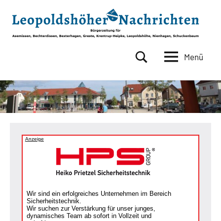
Zum
Inhalt
springen
Menü
Leopoldshöher
Bürgerzeitung
für
Nachrichten
Asemissen,
Bechterdissen,
Bexterhagen,
Greste,
Krentrup-
Anzeige
Heipke,
Leopoldshöhe,
Nienhagen,
Schuckenbaum
Wir sind ein erfolgreiches Unternehmen im Bereich
Sicherheitstechnik.
Wir suchen zur Verstärkung für unser junges,
dynamisches Team ab sofort in Vollzeit und