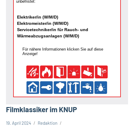
unbefristet:
Elektriker/in (W/M/D)
Elektromeister/in (W/M/D)
Servicetechniker/in für Rauch- und
Wärmeabzugsanlagen (W/M/D)
Für nähere Informationen klicken Sie auf diese
Anzeige!
Filmklassiker im KNUP
19. April 2024
Redaktion
Gesellschaft