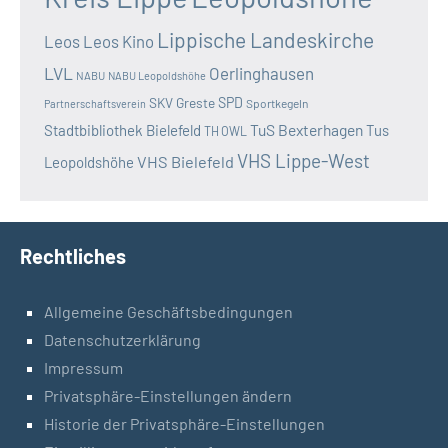
Lippische Landeskirche
Leos
Leos Kino
LVL
Oerlinghausen
NABU
NABU Leopoldshöhe
SKV Greste
SPD
Sportkegeln
Partnerschaftsverein
TuS Bexterhagen
Stadtbibliothek Bielefeld
Tus
TH OWL
VHS Lippe-West
VHS Bielefeld
Leopoldshöhe
Rechtliches
Allgemeine Geschäftsbedingungen
Datenschutzerklärung
Impressum
Privatsphäre-Einstellungen ändern
Historie der Privatsphäre-Einstellungen