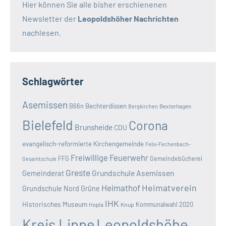
Hier können Sie alle bisher erschienenen
Newsletter der
Leopoldshöher Nachrichten
nachlesen.
Schlagwörter
Asemissen
B66n
Bechterdissen
Bexterhagen
Bergkirchen
Bielefeld
Corona
Brunsheide
CDU
evangelisch-reformierte Kirchengemeinde
Felix-Fechenbach-
Freiwillige Feuerwehr
FFG
Gemeindebücherei
Gesamtschule
Greste
Grundschule Asemissen
Gemeinderat
Heimatverein
Heimathof
Grundschule Nord
Grüne
IHK
Historisches Museum
Kommunalwahl 2020
Hopla
Knup
Kreis Lippe
Leopoldshöhe