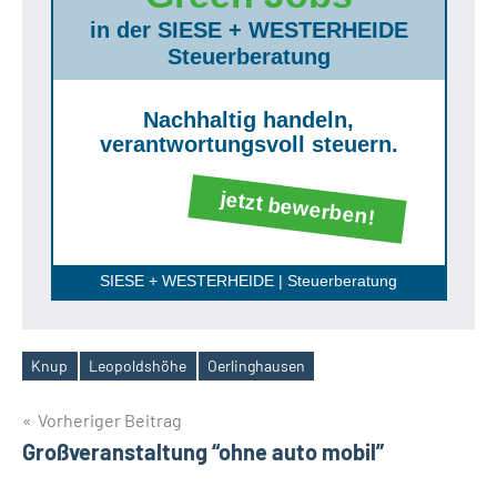
in der SIESE + WESTERHEIDE
Steuerberatung
Nachhaltig handeln,
verantwortungsvoll steuern.
jetzt bewerben!
SIESE + WESTERHEIDE | Steuerberatung
Knup
Leopoldshöhe
Oerlinghausen
Schlagwörter
Beitragsnavigation
Vorheriger Beitrag
Großveranstaltung “ohne auto mobil”