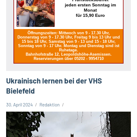
jeden ersten Sonntag im
Monat
für 15,90 Euro
Öffnungszeiten: Mittwoch von 9 - 17.30 Uhr,
Donnerstag von 9 - 17.30 Uhr, Freitag 9 bis 13 Uhr und
15 bis 18 Uhr, Samstag von 9 - 13 und 15 - 18 Uhr,
Sonntag von 9 - 17 Uhr. Montag und Dienstag sind ist
Ruhetage.
Bahnhofstraße 12, Leopoldshöhe-Asemissen.
Reservierungen über 05202 - 9954710
Ukrainisch lernen bei der VHS
Bielefeld
30. April 2024
Redaktion
Stadt
Bielefeld
Veranstaltungen