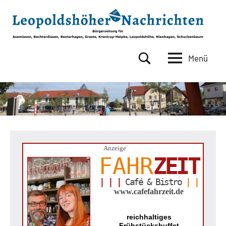
Zum
Inhalt
springen
Menü
Leopoldshöher
Bürgerzeitung
für
Nachrichten
Asemissen,
Bechterdissen,
Bexterhagen,
Greste,
Krentrup-
Heipke,
Anzeige
FAHR
ZEIT
Leopoldshöhe,
Nienhagen,
| | |
Café & Bistro
| |
Schuckenbaum
www.cafefahrzeit.de
reichhaltiges
Frühstücksbuffet