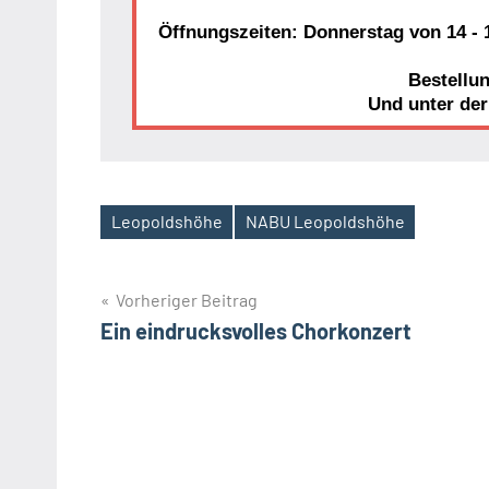
Öffnungszeiten: Donnerstag von 14 - 1
Bestellu
Und unter de
Leopoldshöhe
NABU Leopoldshöhe
Schlagwörter
Beitragsnavigation
Vorheriger Beitrag
Ein eindrucksvolles Chorkonzert