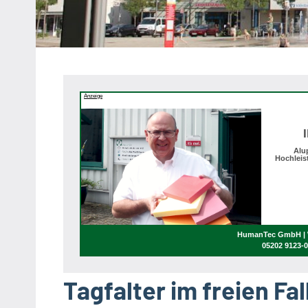
Heipke,
Leopoldshöhe,
Nienhagen,
Schuckenbaum
Anzeige
Alu
Hochleis
HumanTec GmbH | W
05202 9123-
Tagfalter im freien Fal