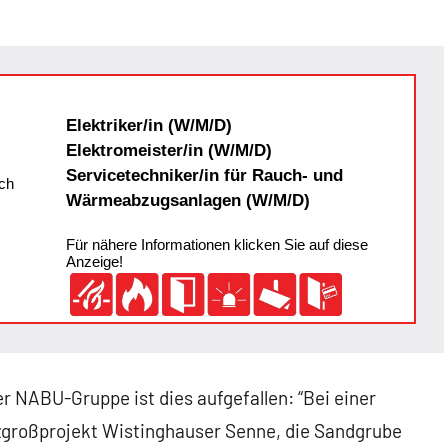
Elektriker/in (W/M/D)
Elektromeister/in (W/M/D)
Servicetechniker/in für Rauch- und
ch
Wärmeabzugsanlagen (W/M/D)
Für nähere Informationen klicken Sie auf diese
Anzeige!
r NABU-Gruppe ist dies aufgefallen: “Bei einer
großprojekt Wistinghauser Senne, die Sandgrube