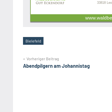
33818 Leo
www.waldbe
Bielefeld
Schlagwörter
Beitragsnavigation
Vorheriger Beitrag
Abendpilgern am Johannistag