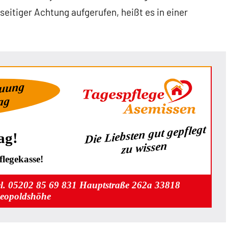
itiger Achtung aufgerufen, heißt es in einer
euung
Tag
Die Liebsten gut gepflegt
ag!
zu wissen
legekasse!
el. 05202 85 69 831 Hauptstraße 262a 33818
eopoldshöhe