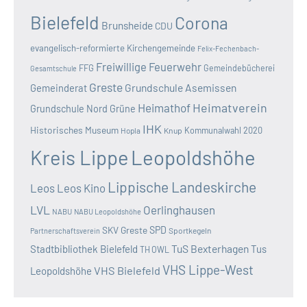
Bielefeld
Corona
Brunsheide
CDU
evangelisch-reformierte Kirchengemeinde
Felix-Fechenbach-
Freiwillige Feuerwehr
FFG
Gemeindebücherei
Gesamtschule
Greste
Grundschule Asemissen
Gemeinderat
Heimatverein
Heimathof
Grundschule Nord
Grüne
IHK
Historisches Museum
Kommunalwahl 2020
Hopla
Knup
Kreis Lippe
Leopoldshöhe
Lippische Landeskirche
Leos
Leos Kino
LVL
Oerlinghausen
NABU
NABU Leopoldshöhe
SKV Greste
SPD
Sportkegeln
Partnerschaftsverein
TuS Bexterhagen
Stadtbibliothek Bielefeld
Tus
TH OWL
VHS Lippe-West
VHS Bielefeld
Leopoldshöhe