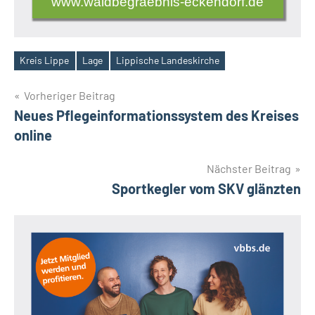
www.waldbegraebnis-eckendorf.de
Kreis Lippe
Lage
Lippische Landeskirche
Schlagwörter
Beitragsnavigation
Vorheriger Beitrag
Neues Pflegeinformationssystem des Kreises
online
Nächster Beitrag
Sportkegler vom SKV glänzten