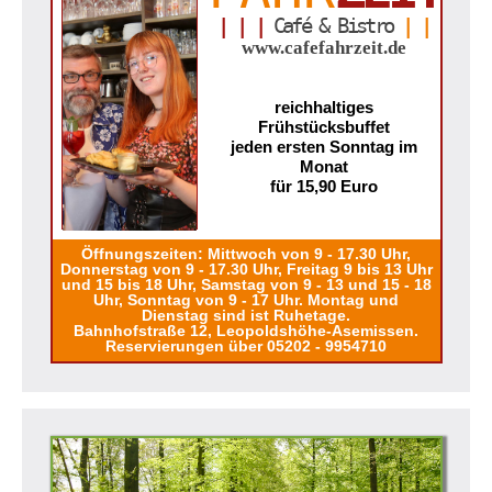
| | |
Café & Bistro
| |
www.cafefahrzeit.de
reichhaltiges
Frühstücksbuffet
jeden ersten Sonntag im
Monat
für 15,90 Euro
Öffnungszeiten: Mittwoch von 9 - 17.30 Uhr,
Donnerstag von 9 - 17.30 Uhr, Freitag 9 bis 13 Uhr
und 15 bis 18 Uhr, Samstag von 9 - 13 und 15 - 18
Uhr, Sonntag von 9 - 17 Uhr. Montag und
Dienstag sind ist Ruhetage.
Bahnhofstraße 12, Leopoldshöhe-Asemissen.
Reservierungen über 05202 - 9954710