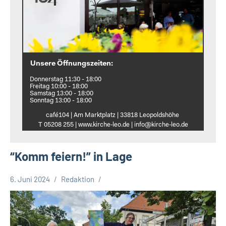
Unsere Öffnungszeiten:
Donnerstag 11:30 - 18:00
Freitag 10:00 - 18:00
Samstag 13:00 - 18:00
Sonntag 13:00 - 18:00
café104 | Am Marktplatz | 33818 Leopoldshöhe
T 05208 255 | www.kirche‑leo.de | info@kirche‑leo.de
“Komm feiern!” in Lage
6. Juni 2024
Redaktion
Kreis
Lippe
Lippische