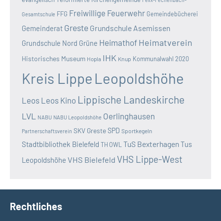
Freiwillige Feuerwehr
FFG
Gemeindebücherei
Gesamtschule
Greste
Grundschule Asemissen
Gemeinderat
Heimatverein
Heimathof
Grundschule Nord
Grüne
IHK
Historisches Museum
Kommunalwahl 2020
Hopla
Knup
Kreis Lippe
Leopoldshöhe
Lippische Landeskirche
Leos
Leos Kino
LVL
Oerlinghausen
NABU
NABU Leopoldshöhe
SKV Greste
SPD
Sportkegeln
Partnerschaftsverein
TuS Bexterhagen
Stadtbibliothek Bielefeld
Tus
TH OWL
VHS Lippe-West
VHS Bielefeld
Leopoldshöhe
Rechtliches