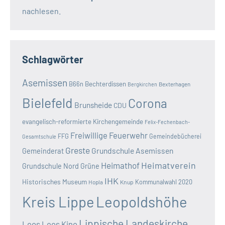
nachlesen.
Schlagwörter
Asemissen
B66n
Bechterdissen
Bexterhagen
Bergkirchen
Bielefeld
Corona
Brunsheide
CDU
evangelisch-reformierte Kirchengemeinde
Felix-Fechenbach-
Freiwillige Feuerwehr
FFG
Gemeindebücherei
Gesamtschule
Greste
Grundschule Asemissen
Gemeinderat
Heimatverein
Heimathof
Grundschule Nord
Grüne
IHK
Historisches Museum
Kommunalwahl 2020
Hopla
Knup
Kreis Lippe
Leopoldshöhe
Lippische Landeskirche
Leos
Leos Kino