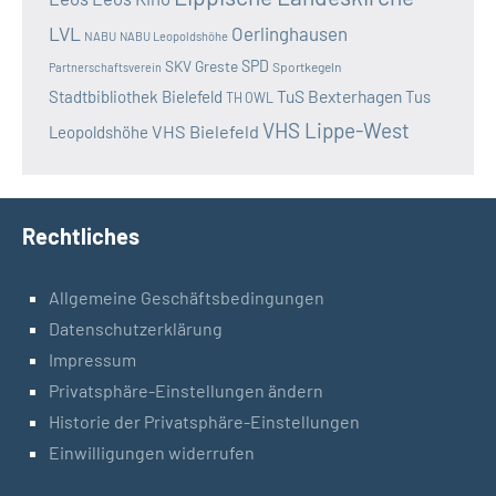
LVL
Oerlinghausen
NABU
NABU Leopoldshöhe
SKV Greste
SPD
Sportkegeln
Partnerschaftsverein
TuS Bexterhagen
Stadtbibliothek Bielefeld
Tus
TH OWL
VHS Lippe-West
VHS Bielefeld
Leopoldshöhe
Rechtliches
Allgemeine Geschäftsbedingungen
Datenschutzerklärung
Impressum
Privatsphäre-Einstellungen ändern
Historie der Privatsphäre-Einstellungen
Einwilligungen widerrufen