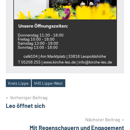
Unsere Öffnungszeiten:
Donnerstag 11:30 - 18:00
Freitag 10:00 - 18:00
Samstag 13:00 - 18:00
Sonntag 13:00 - 18:00
café104 | Am Marktplatz | 33818 Leopoldshöhe
T 05208 255 | www.kirche‑leo.de | info@kirche‑leo.de
Kreis Lippe
VHS Lippe-West
Schlagwörter
Beitragsnavigation
Vorheriger Beitrag
Leo öffnet sich
Nächster Beitrag
Mit Regenschauern und Engagement